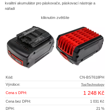
kvalitní akumulátor pro páskovače, páskovací nástroje a
nářadí
kliknutím zvětšíte
Kód:
CN-BST618PH
Výrobce:
TopTechnology
1 248 Kč
Cena s DPH:
Cena bez DPH:
1 031 Kč
DPH:
21 %