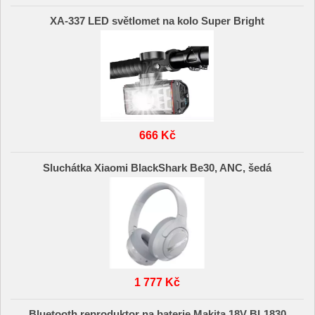
XA-337 LED světlomet na kolo Super Bright
666 Kč
Sluchátka Xiaomi BlackShark Be30, ANC, šedá
1 777 Kč
Bluetooth reproduktor na baterie Makita 18V BL1830