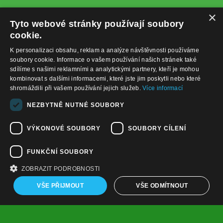
×
Tyto webové stránky používají soubory
cookie.
K personalizaci obsahu, reklam a analýze návštěvnosti používáme
soubory cookie. Informace o vašem používání našich stránek také
sdílíme s našimi reklamními a analytickými partnery, kteří je mohou
kombinovat s dalšími informacemi, které jste jim poskytli nebo které
shromáždili při vašem používání jejich služeb.
Více informací
+420732122225
NEZBYTNĚ NUTNÉ SOUBORY
obchod@baterie-nabijecka.cz
VÝKONOVÉ SOUBORY
SOUBORY CÍLENÍ
Navigace
FUNKČNÍ SOUBORY
Úvodní strana
Katalog zboží
ZOBRAZIT PODROBNOSTI
Nákupní košík
Obchodní podmínky
VŠE PŘIJMOUT
VŠE ODMÍTNOUT
Kontaktní informace
Odstoupení od smlouvy
Copyright ©
,
provozováno na
www.baterie-nabijecka.cz