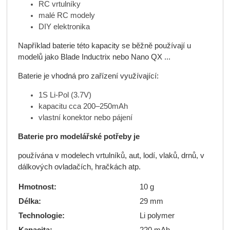
RC vrtulníky
malé RC modely
DIY elektronika
Například baterie této kapacity se běžně používají u
modelů jako Blade Inductrix nebo Nano QX ...
Baterie je vhodná pro zařízení využívající:
1S Li-Pol (3.7V)
kapacitu cca 200–250mAh
vlastní konektor nebo pájení
Baterie pro modelářské potřeby je
používána v modelech vrtulníků, aut, lodí, vlaků, drnů, v
dálkových ovladačích, hračkách atp.
Hmotnost:
10 g
Délka:
29 mm
Technologie:
Li polymer