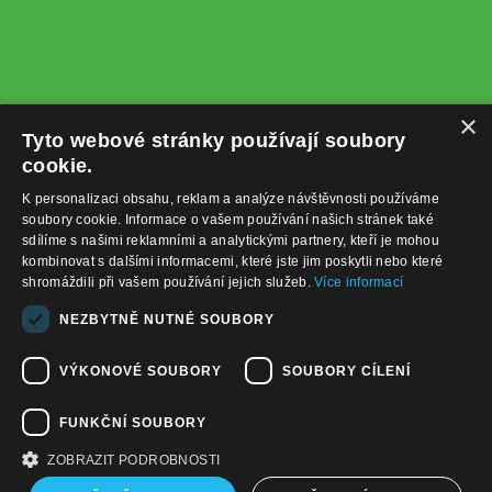
×
Tyto webové stránky používají soubory
cookie.
K personalizaci obsahu, reklam a analýze návštěvnosti používáme
soubory cookie. Informace o vašem používání našich stránek také
sdílíme s našimi reklamními a analytickými partnery, kteří je mohou
kombinovat s dalšími informacemi, které jste jim poskytli nebo které
shromáždili při vašem používání jejich služeb.
Více informací
+420732122225
NEZBYTNĚ NUTNÉ SOUBORY
obchod@baterie-nabijecka.cz
VÝKONOVÉ SOUBORY
SOUBORY CÍLENÍ
Navigace
FUNKČNÍ SOUBORY
Úvodní strana
Katalog zboží
ZOBRAZIT PODROBNOSTI
Nákupní košík
Obchodní podmínky