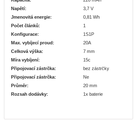
Kapacita:
220 mAh
Napětí:
3,7 V
Jmenovitá energie:
0,81 Wh
Počet článků:
1
Konfigurace:
1S1P
Max. vybíjecí proud:
20A
Celková výška:
7 mm
Míra vybíjení:
15c
Připojovací zástrčka:
bez zástrčky
Připojovací zástrčka:
Ne
Průměr:
20 mm
Rozsah dodávky:
1x baterie