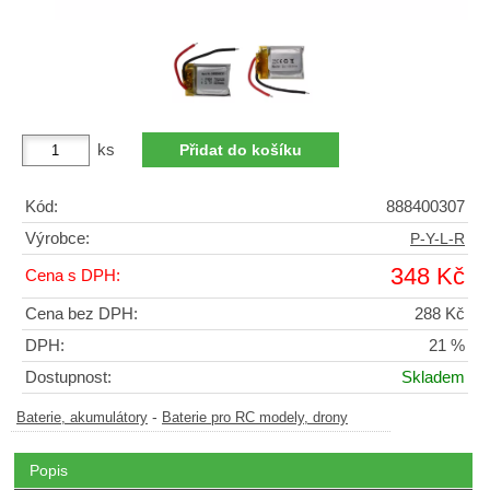
ks
Kód:
888400307
Výrobce:
P-Y-L-R
348 Kč
Cena s DPH:
Cena bez DPH:
288 Kč
DPH:
21 %
Dostupnost:
Skladem
-
Baterie, akumulátory
Baterie pro RC modely, drony
Popis