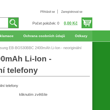
Přihlásit se
Zaregistrovat se
0,00 Kč
Počet položek: 0
klamace
Ochrana osobních údajů
Odkazy
sung EB-BG530BBC 2400mAh Li-Ion - neoriginální
0mAh Li-Ion -
ní telefony
ní telefony
kliknutím zvětšíte