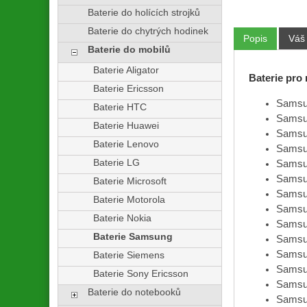
Baterie do holících strojků
Baterie do chytrých hodinek
Popis
Váš
Baterie do mobilů
Baterie Aligator
Baterie pro 
Baterie Ericsson
Samsu
Baterie HTC
Samsun
Baterie Huawei
Samsu
Baterie Lenovo
Samsu
Baterie LG
Samsu
Samsu
Baterie Microsoft
Samsu
Baterie Motorola
Samsun
Baterie Nokia
Samsu
Baterie Samsung
Samsun
Samsu
Baterie Siemens
Samsu
Baterie Sony Ericsson
Samsu
Baterie do notebooků
Samsu