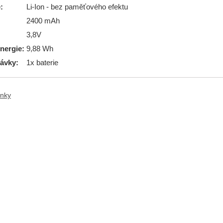
:
Li-Ion - bez paměťového efektu
2400 mAh
3,8V
nergie:
9,88 Wh
ávky:
1x baterie
ánky