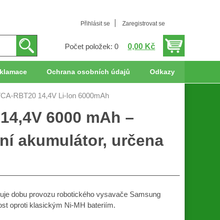
Přihlásit se
Zaregistrovat se
0,00 Kč
Počet položek: 0
klamace
Ochrana osobních údajů
Odkazy
VCA-RBT20 14,4V Li-Ion 6000mAh
 14,4V 6000 mAh –
ní akumulátor, určena
žuje dobu provozu robotického vysavače Samsung
ost oproti klasickým Ni-MH bateriím.