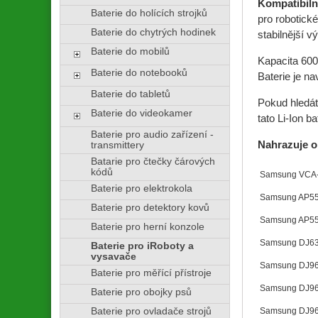
Kompatibiln
Baterie do holících strojků
pro robotick
Baterie do chytrých hodinek
stabilnější v
Baterie do mobilů
Kapacita 600
Baterie do notebooků
Baterie je n
Baterie do tabletů
Pokud hledát
Baterie do videokamer
tato Li-Ion b
Baterie pro audio zařízení -
Nahrazuje o
transmittery
Batarie pro čtečky čárových
kódů
Samsung VCA
Baterie pro elektrokola
Samsung AP5
Baterie pro detektory kovů
Samsung AP5
Baterie pro herní konzole
Samsung DJ6
Baterie pro iRoboty a
vysavače
Samsung DJ96
Baterie pro měřící přístroje
Samsung DJ9
Baterie pro obojky psů
Baterie pro ovladače strojů
Samsung DJ96