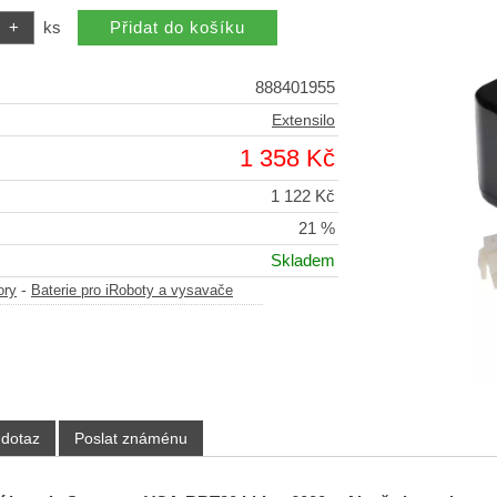
ks
888401955
Extensilo
1 358 Kč
1 122 Kč
21 %
Skladem
-
ory
Baterie pro iRoboty a vysavače
 dotaz
Poslat známénu