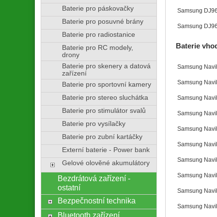
Baterie pro páskovačky
Samsung DJ9
Baterie pro posuvné brány
Samsung DJ9
Baterie pro radiostanice
Baterie vho
Baterie pro RC modely,
drony
Baterie pro skenery a datová
Samsung Navib
zařízení
Samsung Navib
Baterie pro sportovní kamery
Baterie pro stereo sluchátka
Samsung Navib
Baterie pro stimulátor svalů
Samsung Navib
Baterie pro vysílačky
Samsung Navi
Baterie pro zubní kartáčky
Samsung Navib
Externí baterie - Power bank
Samsung Navi
Gelové olověné akumulátory
Samsung Navi
Bezdrátová zařízení -
ostatní
Samsung Navi
Bezpečnostní technika
Samsung Navi
Bluetooth zařízení