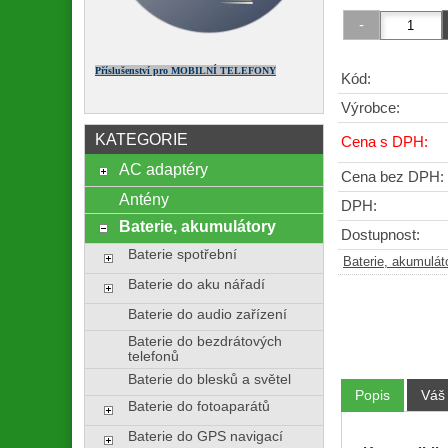
Příslušenství pro MOBILNÍ TELEFONY
Kód:
Výrobce:
KATEGORIE
Cena s DPH:
AC adaptéry
Cena bez DPH:
Antény
DPH:
Baterie, akumulátory
Dostupnost:
Baterie spotřební
Baterie, akumulát
Baterie do aku nářadí
Baterie do audio zařízení
Baterie do bezdrátových
telefonů
Baterie do blesků a světel
Popis
Váš
Baterie do fotoaparátů
Baterie do GPS navigací