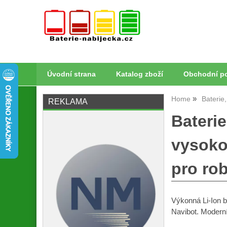
Úvodní strana
Katalog zboží
Obchodní p
Home
Baterie
REKLAMA
Bateri
vysoko
pro ro
Výkonná Li-Ion 
Navibot. Moderní