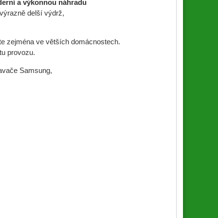
derní a výkonnou náhradu
výrazně delší výdrž,
níte zejména ve větších domácnostech.
tu provozu.
ysavače Samsung,