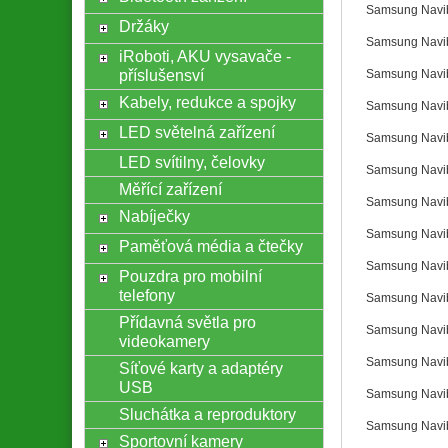
Samsung Navi
Držáky
Samsung Navi
iRoboti, AKU vysavače -
příslušensví
Samsung Navi
Kabely, redukce a spojky
Samsung Navi
LED světelná zařízení
Samsung Navi
LED svítilny, čelovky
Samsung Navi
Měřící zařízení
Samsung Navi
Nabíječky
Samsung Navi
Paměťová média a čtečky
Samsung Navi
Pouzdra pro mobilní
telefony
Samsung Navi
Přídavná světla pro
Samsung Navi
videokamery
Samsung Navi
Síťové karty a adaptéry
USB
Samsung Navi
Sluchátka a reproduktory
Samsung Navi
Sportovní kamery