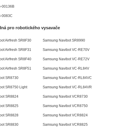
6-00136B
6-0083C
dná pro robotického vysavače
ot Airfresh SR8F30
Samsung Navibot SR8990
ot Airfresh SR8F31
Samsung Navibot VC-RE70V
ot Airfresh SR8F40
Samsung Navibot VC-RE72V
ot Airfresh SR8F51
Samsung Navibot VC-RL84V
bot SR8730
Samsung Navibot VC-RL84VC
ot SR8750 Light
Samsung Navibot VC-RL84VR
bot SR8824
Samsung Navibot VCR8730
bot SR8825
Samsung Navibot VCR8750
bot SR8828
Samsung Navibot VCR8824
bot SR8830
Samsung Navibot VCR8825