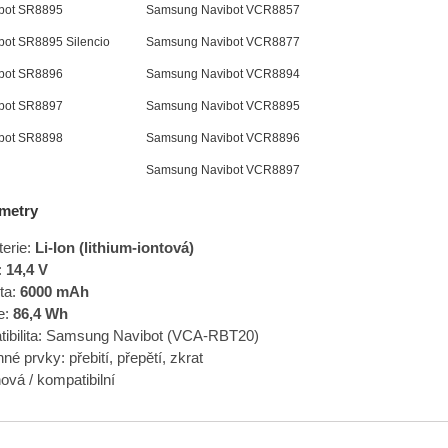
bot SR8895
Samsung Navibot VCR8857
ot SR8895 Silencio
Samsung Navibot VCR8877
bot SR8896
Samsung Navibot VCR8894
bot SR8897
Samsung Navibot VCR8895
bot SR8898
Samsung Navibot VCR8896
Samsung Navibot VCR8897
metry
terie:
Li-Ion (lithium-iontová)
:
14,4 V
ta:
6000 mAh
e:
86,4 Wh
ibilita: Samsung Navibot (VCA-RBT20)
é prvky: přebití, přepětí, zkrat
ová / kompatibilní