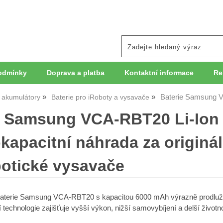
odmínky
Doprava a platba
Kontaktní informace
Re
Baterie Samsung 
, akumulátory
Baterie pro iRoboty a vysavače
e Samsung VCA-RBT20 Li-Ion
kapacitní náhrada za originál
botické vysavače
baterie Samsung VCA-RBT20 s kapacitou 6000 mAh výrazně prodlu
 technologie zajišťuje vyšší výkon, nižší samovybíjení a delší životn