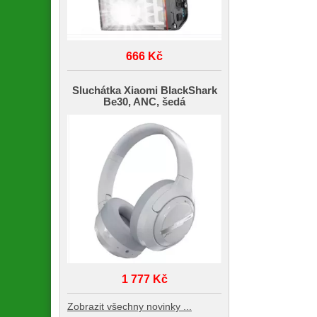
666 Kč
Sluchátka Xiaomi BlackShark
Be30, ANC, šedá
1 777 Kč
Zobrazit všechny novinky ...