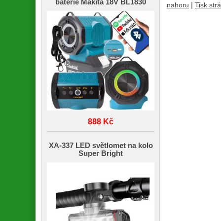
baterie Makita 18V BL1830
|
nahoru
Tisk str
888 Kč
XA-337 LED světlomet na kolo
Super Bright