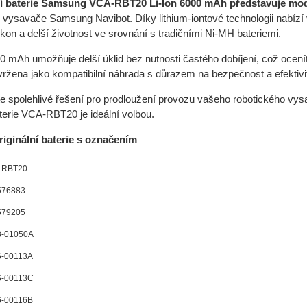
í baterie Samsung VCA-RBT20 Li-Ion 6000 mAh představuje mo
é vysavače Samsung Navibot. Díky lithium-iontové technologii nabízí 
ýkon a delší životnost ve srovnání s tradičními Ni-MH bateriemi.
0 mAh umožňuje delší úklid bez nutnosti častého dobíjení, což oce
avržena jako kompatibilní náhrada s důrazem na bezpečnost a efektivi
e spolehlivé řešení pro prodloužení provozu vašeho robotického v
aterie VCA-RBT20 je ideální volbou.
riginální baterie s označením
-RBT20
576883
579205
3-01050A
-00113A
6-00113C
-00116B