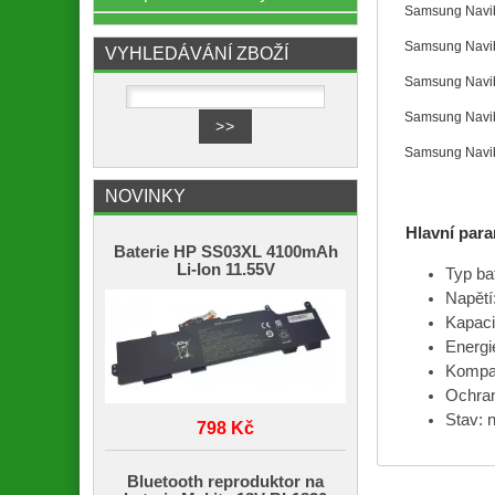
Samsung Navi
Samsung Navib
VYHLEDÁVÁNÍ ZBOŽÍ
Samsung Navi
Samsung Navi
Samsung Navi
NOVINKY
Hlavní para
Baterie HP SS03XL 4100mAh
Li-Ion 11.55V
Typ ba
Napětí
Kapaci
Energi
Kompat
Ochrann
Stav: n
798 Kč
Bluetooth reproduktor na