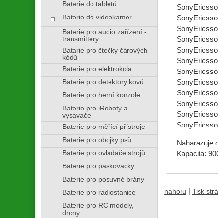
Baterie do tabletů
SonyEricsso
Baterie do videokamer
SonyEricsso
SonyEricsso
Baterie pro audio zařízení -
transmittery
SonyEricsso
SonyEricsso
Batarie pro čtečky čárových
kódů
SonyEricsso
Baterie pro elektrokola
SonyEricsso
Baterie pro detektory kovů
SonyEricss
SonyEricss
Baterie pro herní konzole
SonyEricss
Baterie pro iRoboty a
SonyEricsson
vysavače
SonyEricsso
Baterie pro měřící přístroje
Baterie pro obojky psů
Naharazuje o
Baterie pro ovladače strojů
Kapacita: 90
Baterie pro páskovačky
Baterie pro posuvné brány
|
nahoru
Tisk str
Baterie pro radiostanice
Baterie pro RC modely,
drony