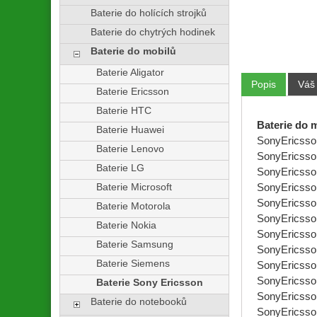
Baterie do holících strojků
Baterie do chytrých hodinek
Baterie do mobilů
Baterie Aligator
Popis
Váš
Baterie Ericsson
Baterie HTC
Baterie do 
Baterie Huawei
SonyEricsso
Baterie Lenovo
SonyEricsso
Baterie LG
SonyEricsso
Baterie Microsoft
SonyEricsso
SonyEricsso
Baterie Motorola
SonyEricsso
Baterie Nokia
SonyEricsso
Baterie Samsung
SonyEricsso
Baterie Siemens
SonyEricsso
SonyEricsso
Baterie Sony Ericsson
SonyEricsso
Baterie do notebooků
SonyEricsso