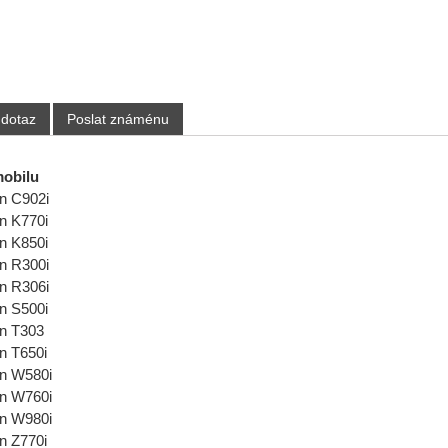
 dotaz
Poslat známénu
mobilu
n C902i
n K770i
n K850i
n R300i
n R306i
n S500i
n T303
n T650i
n W580i
n W760i
n W980i
n Z770i