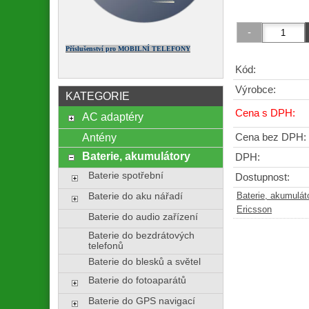
Příslušenství pro MOBILNÍ TELEFONY
Kód:
Výrobce:
KATEGORIE
Cena s DPH:
AC adaptéry
Antény
Cena bez DPH:
Baterie, akumulátory
DPH:
Baterie spotřební
Dostupnost:
Baterie do aku nářadí
Baterie, akumulát
Ericsson
Baterie do audio zařízení
Baterie do bezdrátových
telefonů
Baterie do blesků a světel
Baterie do fotoaparátů
Baterie do GPS navigací