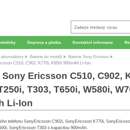
odmínky
Doprava a platba
Kontaktní informace
Re
, akumulátory
Baterie do mobilů
Baterie Sony Ericsson
icsson C510, C902, K770i, K850i 900mAh Li-Ion
e Sony Ericsson C510, C902, K
T250i, T303, T650i, W580i, W7
 Li-Ion
lního telefonu SonyEricsson C902i, SonyEricsson K770i, SonyEricss
00i, SonyEricsson T303 s kapacitou 900mAh.