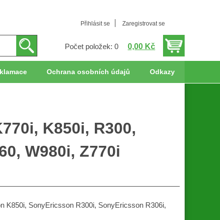
Přihlásit se
Zaregistrovat se
0,00 Kč
Počet položek: 0
klamace
Ochrana osobních údajů
Odkazy
770i, K850i, R300,
60, W980i, Z770i
on K850i, SonyEricsson R300i, SonyEricsson R306i,