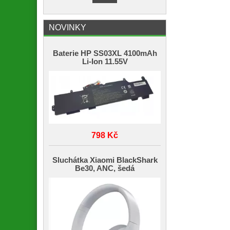
NOVINKY
Baterie HP SS03XL 4100mAh
Li-Ion 11.55V
798 Kč
Sluchátka Xiaomi BlackShark
Be30, ANC, šedá