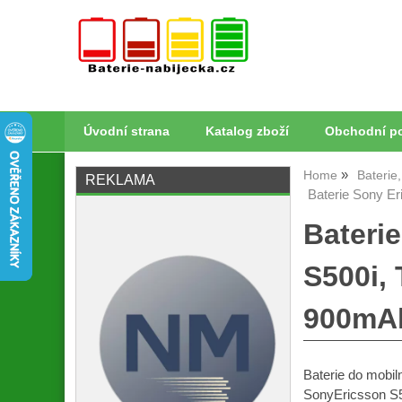
Úvodní strana
Katalog zboží
Obchodní p
Home
Baterie
REKLAMA
Baterie Sony Er
Bateri
S500i, 
900mAh
Baterie do mobi
SonyEricsson S5