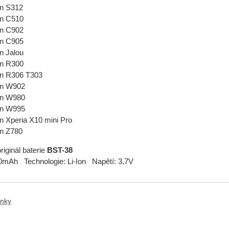
n S312
n C510
n C902
n C905
n Jalou
n R300
n R306 T303
on W902
on W980
on W995
 Xperia X10 mini Pro
n Z780
riginál baterie
BST-38
0mAh Technologie: Li-Ion Napětí: 3.7V
ánky