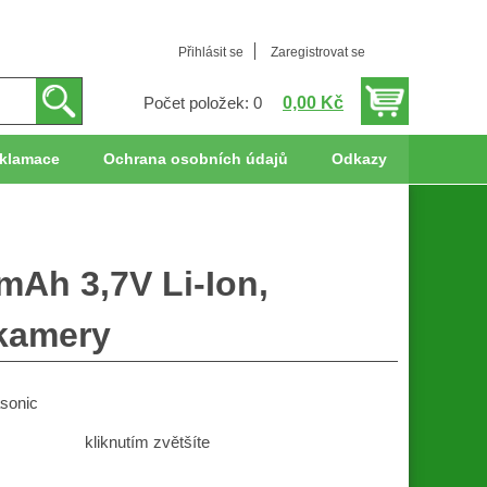
Přihlásit se
Zaregistrovat se
0,00 Kč
Počet položek: 0
klamace
Ochrana osobních údajů
Odkazy
Ah 3,7V Li-Ion,
okamery
sonic
kliknutím zvětšíte