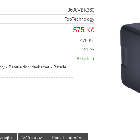
3600VBK360
TopTechnology
575 Kč
475 Kč
21 %
Skladem
-
-
ory
Baterie do videokamer
Baterie
isející
Váš dotaz
Poslat známénu