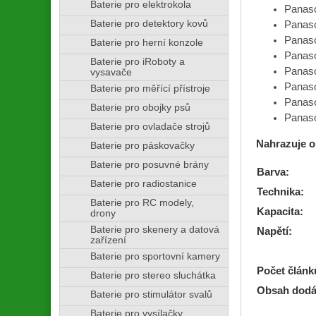
Baterie pro elektrokola
Panas
Baterie pro detektory kovů
Panas
Panas
Baterie pro herní konzole
Panas
Baterie pro iRoboty a
Panas
vysavače
Panas
Baterie pro měřící přístroje
Panas
Baterie pro obojky psů
Panas
Baterie pro ovladače strojů
Nahrazuje o
Baterie pro páskovačky
Baterie pro posuvné brány
Barva:
Baterie pro radiostanice
Technika:
Baterie pro RC modely,
Kapacita:
drony
Baterie pro skenery a datová
Napětí:
zařízení
Baterie pro sportovní kamery
Počet článk
Baterie pro stereo sluchátka
Obsah dodá
Baterie pro stimulátor svalů
Baterie pro vysílačky