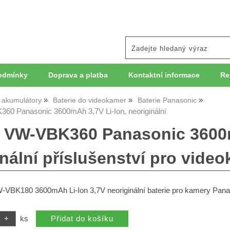
odmínky
Doprava a platba
Kontaktní informace
Re
, akumulátory
Baterie do videokamer
Baterie Panasonic
360 Panasonic 3600mAh 3,7V Li-Ion, neoriginální
e VW-VBK360 Panasonic 3600m
nální příslušenství pro vide
BK180 3600mAh Li-Ion 3,7V neoriginální baterie pro kamery Pana
ks