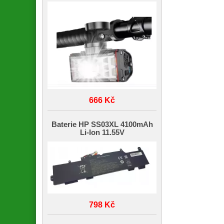
666 Kč
Baterie HP SS03XL 4100mAh
Li-Ion 11.55V
798 Kč