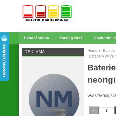
Úvodní strana
Katalog zboží
Obchodní p
Home
Baterie
REKLAMA
Baterie VW-VBK
Bateri
neorigi
VW-VBK360, VW-V