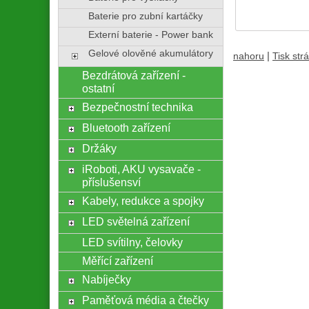
Baterie pro zubní kartáčky
Externí baterie - Power bank
Gelové olověné akumulátory
|
nahoru
Tisk str
Bezdrátová zařízení -
ostatní
Bezpečnostní technika
Bluetooth zařízení
Držáky
iRoboti, AKU vysavače -
příslušensví
Kabely, redukce a spojky
LED světelná zařízení
LED svítilny, čelovky
Měřící zařízení
Nabíječky
Paměťová média a čtečky