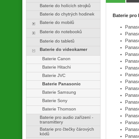
Baterie do holících strojků
Baterie do chytrých hodinek
Baterie pro
Baterie do mobilů
Panas
Baterie do notebooků
Panas
Panas
Baterie do tabletů
Panas
Baterie do videokamer
Panas
Baterie Canon
Panas
Baterie Hitachi
Panas
Panas
Baterie JVC
Panas
Baterie Panasonic
Panas
Baterie Samsung
Panas
Baterie Sony
Panas
Panas
Baterie Thomson
Panas
Baterie pro audio zařízení -
transmittery
Panas
Batarie pro čtečky čárových
Panas
kódů
Panas