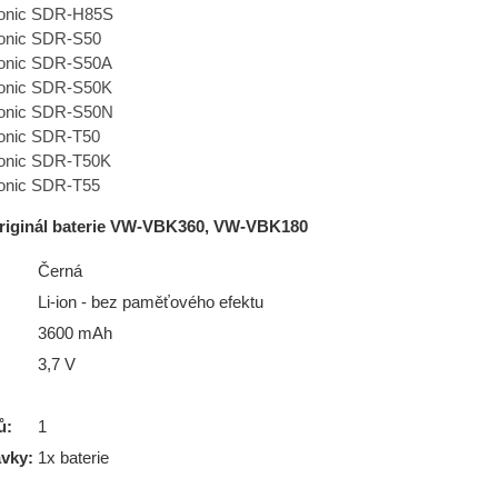
onic SDR-H85S
onic SDR-S50
onic SDR-S50A
onic SDR-S50K
onic SDR-S50N
onic SDR-T50
onic SDR-T50K
onic SDR-T55
riginál baterie VW-VBK360, VW-VBK180
Černá
Li-ion - bez paměťového efektu
3600 mAh
3,7 V
ů:
1
vky:
1x baterie