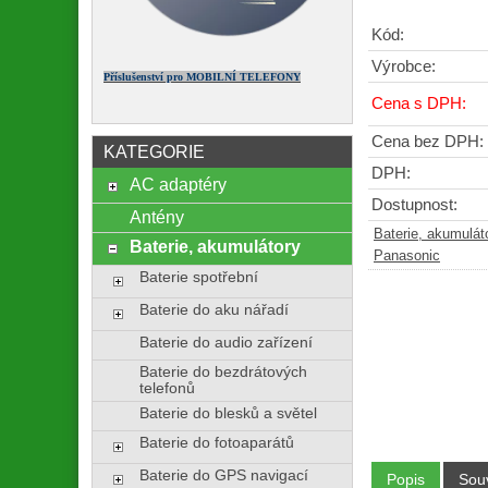
Kód:
Výrobce:
Příslušenství pro MOBILNÍ TELEFONY
Cena s DPH:
Cena bez DPH:
KATEGORIE
DPH:
AC adaptéry
Dostupnost:
Antény
Baterie, akumulát
Baterie, akumulátory
Panasonic
Baterie spotřební
Baterie do aku nářadí
Baterie do audio zařízení
Baterie do bezdrátových
telefonů
Baterie do blesků a světel
Baterie do fotoaparátů
Baterie do GPS navigací
Popis
Souv