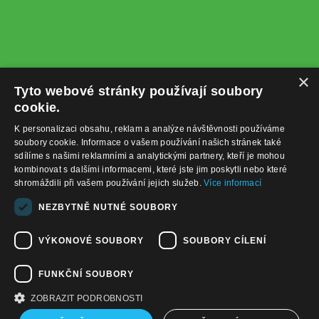
×
Tyto webové stránky používají soubory
cookie.
K personalizaci obsahu, reklam a analýze návštěvnosti používáme
soubory cookie. Informace o vašem používání našich stránek také
sdílíme s našimi reklamními a analytickými partnery, kteří je mohou
kombinovat s dalšími informacemi, které jste jim poskytli nebo které
shromáždili při vašem používání jejich služeb.
Více informací
+420732122225
NEZBYTNĚ NUTNÉ SOUBORY
obchod@baterie-nabijecka.cz
VÝKONOVÉ SOUBORY
SOUBORY CÍLENÍ
Navigace
FUNKČNÍ SOUBORY
Úvodní strana
Katalog zboží
ZOBRAZIT PODROBNOSTI
Nákupní košík
Obchodní podmínky