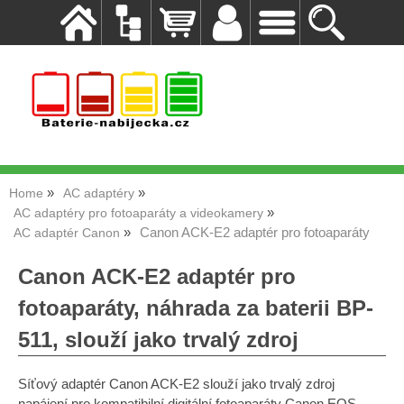
Home
AC adaptéry
AC adaptéry pro fotoaparáty a videokamery
Canon ACK-E2 adaptér pro fotoaparáty
AC adaptér Canon
Canon ACK-E2 adaptér pro
fotoaparáty, náhrada za baterii BP-
511, slouží jako trvalý zdroj
Síťový adaptér Canon ACK-E2 slouží jako trvalý zdroj
napájení pro kompatibilní digitální fotoaparáty Canon EOS.