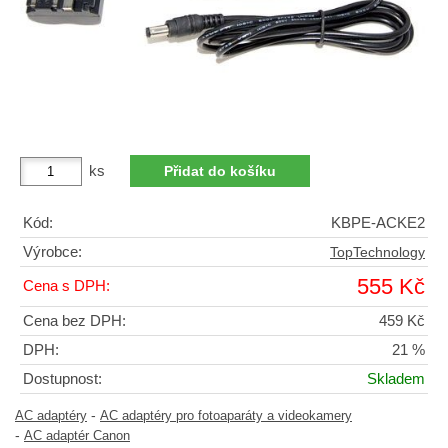
ks
Kód:
KBPE-ACKE2
Výrobce:
TopTechnology
555 Kč
Cena s DPH:
Cena bez DPH:
459 Kč
DPH:
21 %
Dostupnost:
Skladem
-
AC adaptéry
AC adaptéry pro fotoaparáty a videokamery
-
AC adaptér Canon