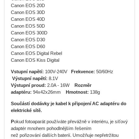
Canon EOS 20D
Canon EOS 30D
Canon EOS 40D
Canon EOS 50D
Canon EOS 300D
Canon EOS D30
Canon EOS D60
Canon EOS Digital Rebel
Canon EOS Kiss Digital
Vstupní napětí:
100V-240V
Frekvence:
50/60Hz
Výstupní napětí:
8.1V
Výstupní proud:
2.0A - 16W
Rozměr
adaptéru:
94x42x26mm
Hmotnost:
138g
Součástí dodávky je kabel k připojení AC adaptéru do
elektrické sítě.
P
okud fotoaparát používáte převážně v interiéru, je síťový
adaptér mnohem pohodlnějším řešením
než pořizování dalších baterií. Umožňuje nepřetržitou