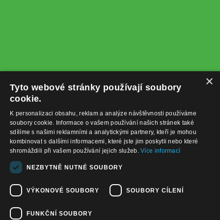
×
Tyto webové stránky používají soubory
cookie.
K personalizaci obsahu, reklam a analýze návštěvnosti používáme
soubory cookie. Informace o vašem používání našich stránek také
sdílíme s našimi reklamními a analytickými partnery, kteří je mohou
kombinovat s dalšími informacemi, které jste jim poskytli nebo které
shromáždili při vašem používání jejich služeb.
Více informací
+420732122225
NEZBYTNĚ NUTNÉ SOUBORY
obchod@baterie-nabijecka.cz
VÝKONOVÉ SOUBORY
SOUBORY CÍLENÍ
Navigace
FUNKČNÍ SOUBORY
Úvodní strana