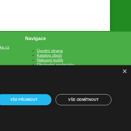
Navigace
ka.cz
Úvodní strana
Katalog zboží
Nákupní košík
Obchodní podmínky
×
Kontaktní informace
Odstoupení od smlouvy
VŠE PŘIJMOUT
VŠE ODMÍTNOUT
Shop5.cz
em e-shopu