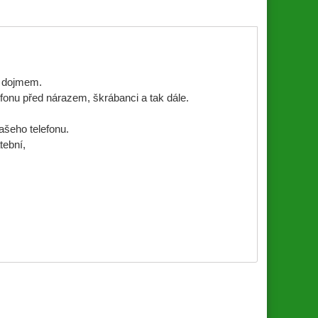
m dojmem.
efonu před nárazem,
škrábanci a tak dále.
ašeho telefonu.
tební,