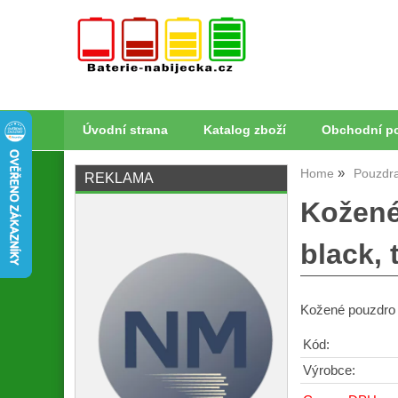
Úvodní strana
Katalog zboží
Obchodní p
Home
Pouzdra
REKLAMA
Kožené
black, 
Kožené pouzdro 
Kód:
Výrobce: