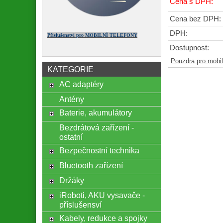
Cena s DPH:
Cena bez DPH:
DPH:
Příslušenství pro MOBILNÍ TELEFONY
Dostupnost:
Pouzdra pro mobil
KATEGORIE
AC adaptéry
Antény
Baterie, akumulátory
Bezdrátová zařízení -
ostatní
Bezpečnostní technika
Bluetooth zařízení
Držáky
iRoboti, AKU vysavače -
příslušensví
Kabely, redukce a spojky