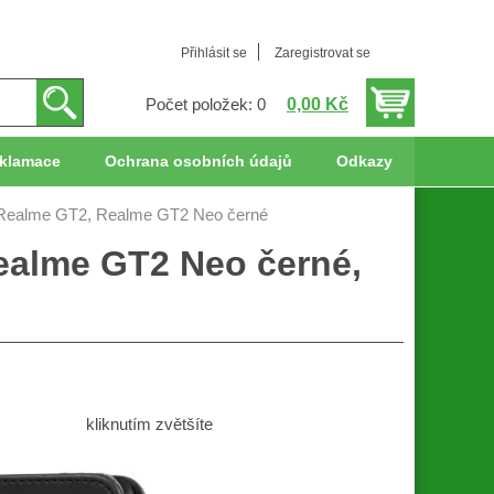
Přihlásit se
Zaregistrovat se
0,00 Kč
Počet položek: 0
klamace
Ochrana osobních údajů
Odkazy
 Realme GT2, Realme GT2 Neo černé
ealme GT2 Neo černé,
kliknutím zvětšíte