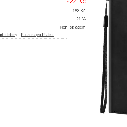
222 Kč
183 Kč
21 %
Není skladem
-
ní telefony
Pouzdra pro Realme