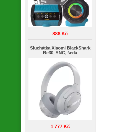
888 Kč
Sluchátka Xiaomi BlackShark
Be30, ANC, šedá
1 777 Kč