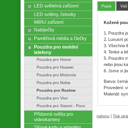
LED světelná zařízení
Popis
Váš
LED svítilny, čelovky
Měřící zařízení
Kožené pouz
Nabíječky
1. Pouzdra j
Paměťová média a čtečky
2. Luxusní p
3. Všechna tl
Pouzdra pro mobilní
telefony
4. Tenké a le
5. Pouzdro mů
Pouzdra pro Honor
nebo jinou ka
Pouzdra pro Huawei
6. Jsme si ji
Pouzdra pro Motorola
Barva: černá
Pouzdra pro Nokia
Provedení: v
Pouzdra pro Realme
Materiál: sy
Pouzdra pro Vivo
Pouzdra pro Xiaomi - Poco
Přídavná světla pro
|
nahoru
Tisk str
videokamery
Síťové karty a adaptéry