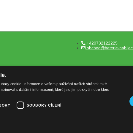
+420732122225
obchod@baterie-nabijec
ie.
ubory cookie. Informace o vašem používání našich stránek také
mbinovat s dalšími informacemi, které jste jim poskytli nebo které
BORY
SOUBORY CÍLENÍ
,
provozováno na systému
a
erie-nabijecka.cz
tvorba e-shopu
pronáj