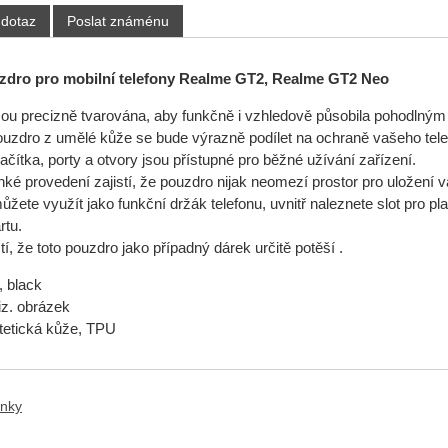
 dotaz
Poslat známénu
dro pro mobilní telefony Realme GT2, Realme GT2 Neo
sou precizně tvarována, aby funkčně i vzhledově působila pohodlný
ouzdro z umělé kůže se bude výrazně podílet na ochraně vašeho tel
ačítka, porty a otvory jsou přístupné pro běžné užívání zařízení.
hké provedení zajistí, že pouzdro nijak neomezí prostor pro uložení v
žete využít jako funkční držák telefonu, uvnitř naleznete slot pro pla
rtu.
stí, že toto pouzdro jako případný dárek určitě potěší .
, black
iz. obrázek
ntetická kůže, TPU
ánky