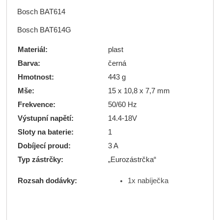
Bosch BAT614
Bosch BAT614G
Materiál:
plast
Barva:
černá
Hmotnost:
443 g
Mše:
15 x 10,8 x 7,7 mm
Frekvence:
50/60 Hz
Výstupní napětí:
14.4-18V
Sloty na baterie:
1
Dobíjecí proud:
3 A
Typ zástrčky:
„Eurozástrčka“
1x nabíječka
Rozsah dodávky: