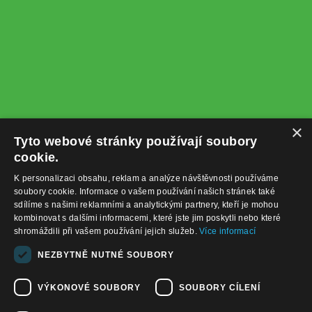
×
Tyto webové stránky používají soubory
cookie.
K personalizaci obsahu, reklam a analýze návštěvnosti používáme
soubory cookie. Informace o vašem používání našich stránek také
sdílíme s našimi reklamními a analytickými partnery, kteří je mohou
kombinovat s dalšími informacemi, které jste jim poskytli nebo které
shromáždili při vašem používání jejich služeb.
Více informací
+420732122225
NEZBYTNĚ NUTNÉ SOUBORY
obchod@baterie-nabijecka.cz
VÝKONOVÉ SOUBORY
SOUBORY CÍLENÍ
Navigace