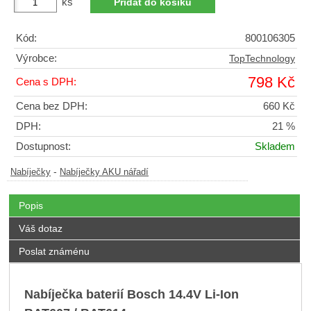
ks
Kód:
800106305
Výrobce:
TopTechnology
798 Kč
Cena s DPH:
Cena bez DPH:
660 Kč
DPH:
21 %
Dostupnost:
Skladem
-
Nabíječky
Nabíječky AKU nářadí
Popis
Váš dotaz
Poslat známénu
Nabíječka baterií Bosch 14.4V Li-Ion