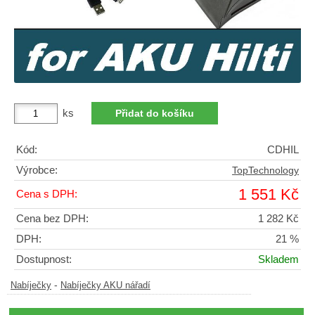
ks
Kód:
CDHIL
Výrobce:
TopTechnology
1 551 Kč
Cena s DPH:
Cena bez DPH:
1 282 Kč
DPH:
21 %
Dostupnost:
Skladem
-
Nabíječky
Nabíječky AKU nářadí