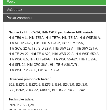
Popis
Váš dotaz
Poslat známénu
Nabíječka Hilti C7/24, Hilti C4/36 pro baterie AKU nářadí
Hilti
TE6-A Li,
Hilti TE6A, Hilti TE7A, Hilti TE-7A,
Hilti WSR36-A,
Hilti AG 125-A22, Hilti HDE 500-A22, Hilti SCM 22-A,
Hilti SCW 22-A, Hilti SID 22-A, Hilti SIW 22-A, Hilti SIW 22T-A,
Hilti TE-2A-22, Hilti TE 4-A22, Hilti WSR 22-A, Hilti WSR 650-A,
Hilti WSC 6.5, Hilti UH 240-A , Hilti WSC 55-A24, Hilti TE 2-A,
Hilti SFL 24,
Hilti CPC 36V , Hilti TE 6-A36 AVR ,
Hilti WSC 7.25-A36,
Hilti WSR 36-A
Označení původních baterií:
B22, B22/1.6, B22/2.6, B22/3.3, B24, B24/3.0, B24/2.0,
B36, B36V, 2203932, 418009, BP6-86, APBO/SL 24V
Technické údaje:
INPUT: 70V /1,2A