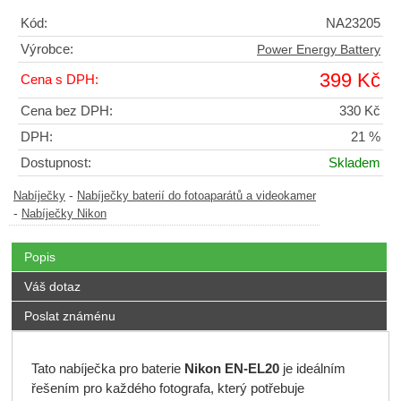
Kód:
NA23205
Výrobce:
Power Energy Battery
399 Kč
Cena s DPH:
Cena bez DPH:
330 Kč
DPH:
21 %
Dostupnost:
Skladem
-
Nabíječky
Nabíječky baterií do fotoaparátů a videokamer
-
Nabíječky Nikon
Popis
Váš dotaz
Poslat známénu
Tato nabíječka pro baterie
Nikon EN-EL20
je ideálním
řešením pro každého fotografa, který potřebuje