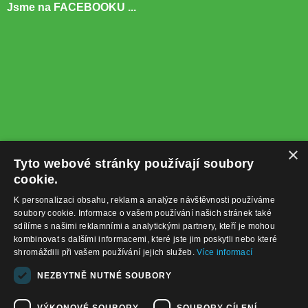
Jsme na FACEBOOKU ...
×
Tyto webové stránky používají soubory
cookie.
K personalizaci obsahu, reklam a analýze návštěvnosti používáme
soubory cookie. Informace o vašem používání našich stránek také
sdílíme s našimi reklamními a analytickými partnery, kteří je mohou
kombinovat s dalšími informacemi, které jste jim poskytli nebo které
shromáždili při vašem používání jejich služeb.
Více informací
+420732122225
NEZBYTNĚ NUTNÉ SOUBORY
obchod@baterie-nabijecka.cz
VÝKONOVÉ SOUBORY
SOUBORY CÍLENÍ