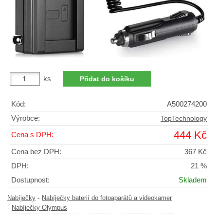
ks
Kód:
A500274200
Výrobce:
TopTechnology
444 Kč
Cena s DPH:
Cena bez DPH:
367 Kč
DPH:
21 %
Dostupnost:
Skladem
-
Nabíječky
Nabíječky baterií do fotoaparátů a videokamer
-
Nabíječky Olympus