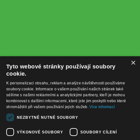
×
Tyto webové stránky používají soubory
cookie.
K personalizaci obsahu, reklam a analýze návštěvnosti používáme
soubory cookie. Informace o vašem používání našich stránek také
sdílíme s našimi reklamními a analytickými partnery, kteří je mohou
kombinovat s dalšími informacemi, které jste jim poskytli nebo které
shromáždili při vašem používání jejich služeb.
Více informací
+420732122225
NEZBYTNĚ NUTNÉ SOUBORY
obchod@baterie-nabijecka.cz
VÝKONOVÉ SOUBORY
SOUBORY CÍLENÍ
Navigace