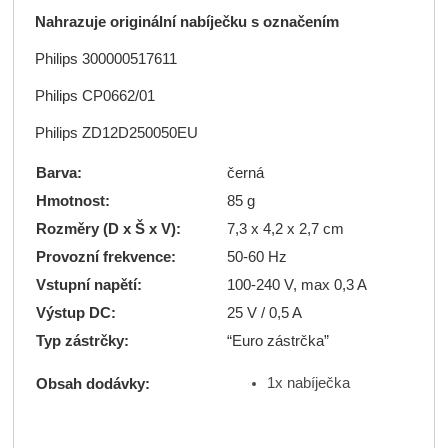
Nahrazuje originální nabíječku s označením
Philips 300000517611
Philips CP0662/01
Philips ZD12D250050EU
Barva:
černá
Hmotnost:
85 g
Rozměry (D x Š x V):
7,3 x 4,2 x 2,7 cm
Provozní frekvence:
50-60 Hz
Vstupní napětí:
100-240 V, max 0,3 A
Výstup DC:
25 V / 0,5 A
Typ zástrčky:
“Euro zástrčka”
1x nabíječka
Obsah dodávky: