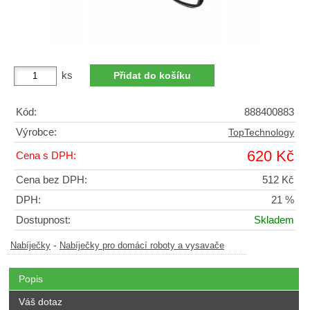
ks
Kód:
888400883
Výrobce:
TopTechnology
620 Kč
Cena s DPH:
Cena bez DPH:
512 Kč
DPH:
21 %
Dostupnost:
Skladem
-
Nabíječky
Nabíječky pro domácí roboty a vysavače
Popis
Váš dotaz