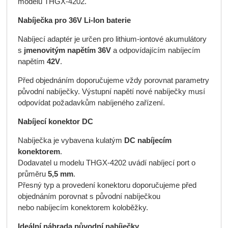
modelu THGX-4202.
Nabíječka pro 36V Li-Ion baterie
Nabíjecí adaptér je určen pro lithium-iontové akumulátory
s
jmenovitým napětím 36V
a odpovídajícím nabíjecím
napětím
42V
.
Před objednáním doporučujeme vždy porovnat parametry
původní nabíječky. Výstupní napětí nové nabíječky musí
odpovídat požadavkům nabíjeného zařízení.
Nabíjecí konektor DC
Nabíječka je vybavena kulatým
DC nabíjecím
konektorem
.
Dodavatel u modelu THGX-4202 uvádí nabíjecí port o
průměru
5,5 mm
.
Přesný typ a provedení konektoru doporučujeme před
objednáním porovnat s původní nabíječkou
nebo nabíjecím konektorem koloběžky.
Ideální náhrada původní nabíječky