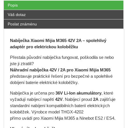
Popis
Váš dotaz
Poslat známénu
Nabíječka Xiaomi Mijia M365 42V 2A – spolehlivý
adaptér pro elektrickou koloběžku
Přestala původní nabíječka fungovat, poškodila se nebo
jste ji ztratili?
Náhradní nabíječka 42V / 2A pro Xiaomi Mijia M365
představuje praktické řešení pro bezpečné a spolehlivé
dobíjení baterie elektrické koloběžky.
Nabíječka je určena pro
36V Li-Ion akumulátory
, které
vyžadují nabíjecí napětí
42V
. Nabíjecí proud
2A
zajišťuje
standardní nabíjení kompatibilních baterií elektrických
koloběžek. Výrobce model THGX-4202
přímo uvádí pro Xiaomi Mijia M365 a Ninebot ES2 / ES4.