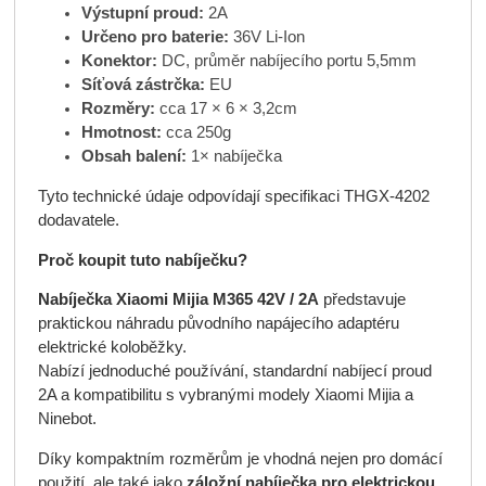
Výstupní proud:
2A
Určeno pro baterie:
36V Li-Ion
Konektor:
DC, průměr nabíjecího portu 5,5mm
Síťová zástrčka:
EU
Rozměry:
cca 17 × 6 × 3,2cm
Hmotnost:
cca 250g
Obsah balení:
1× nabíječka
Tyto technické údaje odpovídají specifikaci THGX-4202
dodavatele.
Proč koupit tuto nabíječku?
Nabíječka Xiaomi Mijia M365 42V / 2A
představuje
praktickou náhradu původního napájecího adaptéru
elektrické koloběžky.
Nabízí jednoduché používání, standardní nabíjecí proud
2A a kompatibilitu s vybranými modely Xiaomi Mijia a
Ninebot.
Díky kompaktním rozměrům je vhodná nejen pro domácí
použití, ale také jako
záložní nabíječka pro elektrickou