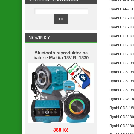
Ryobi CAG-1
Ryobi CAP-18
Ryobi CCC-18
Ryobi CCC-1
Ryobi CCD-18
NOVINKY
Ryobi CCG-18
Bluetooth reproduktor na
Ryobi CCG-1
baterie Makita 18V BL1830
Ryobi CCS-18
Ryobi CCS-18
Ryobi CCS-18
Ryobi CCS-1
Ryobi CCW-1
Ryobi CDA-18
Ryobi CDA180
Ryobi CDA18
888 Kč