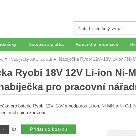
odmínky
Doprava a platba
Kontaktní informace
Re
Nabíječka Ryobi 12V–18V Li-Ion / Ni-
ky
Nabíječky AKU nářadí
čka Ryobi 18V 12V Li-ion Ni-M
nabíječka pro pracovní nářadí
ječka pro baterie Ryobi 12V–18V s podporou Li-ion, Ni-MH a Ni-Cd. N
jení mobilních zařízení.
ks