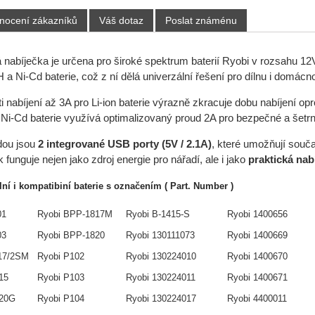
nocení zákazníků
Váš dotaz
Poslat známénu
 nabíječka je určena pro široké spektrum baterií Ryobi v rozsahu 12
H a Ni-Cd baterie, což z ní dělá univerzální řešení pro dílnu i domácno
i nabíjení až 3A pro Li-ion baterie výrazně zkracuje dobu nabíjení o
Ni-Cd baterie využívá optimalizovaný proud 2A pro bezpečné a šetrn
dou jsou
2 integrované USB porty (5V / 2.1A)
, které umožňují souča
 funguje nejen jako zdroj energie pro nářadí, ale i jako
praktická nabí
ální i kompatibiní baterie s označením ( Part. Number )
01
Ryobi BPP-1817M
Ryobi B-1415-S
Ryobi 1400656
03
Ryobi BPP-1820
Ryobi 130111073
Ryobi 1400669
17/2SM
Ryobi P102
Ryobi 130224010
Ryobi 1400670
15
Ryobi P103
Ryobi 130224011
Ryobi 1400671
820G
Ryobi P104
Ryobi 130224017
Ryobi 4400011