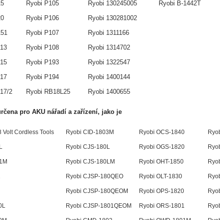
15
Ryobi P105
Ryobi 130245005
Ryobi B-1442T
20
Ryobi P106
Ryobi 130281002
151
Ryobi P107
Ryobi 1311166
813
Ryobi P108
Ryobi 1314702
815
Ryobi P193
Ryobi 1322547
817
Ryobi P194
Ryobi 1400144
17/2
Ryobi RB18L25
Ryobi 1400655
 určena pro AKU
nářadí a zařízení, jako je
Volt Cordless Tools
Ryobi CID-1803M
Ryobi OCS-1840
Ryo
L
Ryobi CJS-180L
Ryobi OGS-1820
Ryo
01M
Ryobi CJS-180LM
Ryobi OHT-1850
Ryo
1
Ryobi CJSP-180QEO
Ryobi OLT-1830
Ryo
Ryobi CJSP-180QEOM
Ryobi OPS-1820
Ryo
0L
Ryobi CJSP-1801QEOM
Ryobi ORS-1801
Ryo