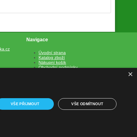
Navigace
ka.cz
Úvodní strana
Katalog zboží
Nákupní košík
Obchodní podmínky
×
Kontaktní informace
Odstoupení od smlouvy
VŠE PŘIJMOUT
VŠE ODMÍTNOUT
Shop5.cz
em e-shopu