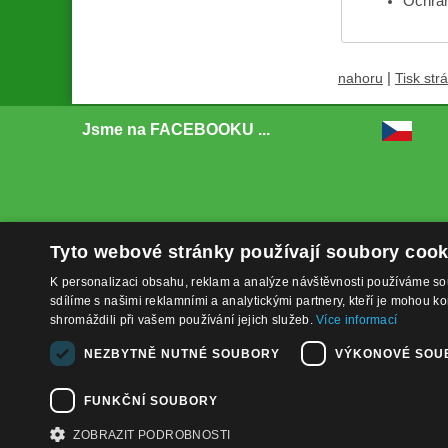
Ochrany
|
nahoru
Tisk str
Jsme na FACEBOOKU ...
Tyto webové stránky používají soubory cook
K personalizaci obsahu, reklam a analýze návštěvnosti používáme so
sdílíme s našimi reklamními a analytickými partnery, kteří je mohou ko
shromáždili při vašem používání jejich služeb.
Více informací
NEZBYTNĚ NUTNÉ SOUBORY
VÝKONOVÉ SOU
FUNKČNÍ SOUBORY
ZOBRAZIT PODROBNOSTI
Copyright ©
www.bat