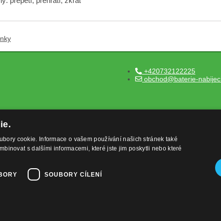
: přepětí, přehřátí, zkrat
ánky
+420732122225
obchod@baterie-nabijec
ie.
ubory cookie. Informace o vašem používání našich stránek také
mbinovat s dalšími informacemi, které jste jim poskytli nebo které
BORY
SOUBORY CÍLENÍ
,
provozováno na systému
a
erie-nabijecka.cz
tvorba e-shopu
pronáj