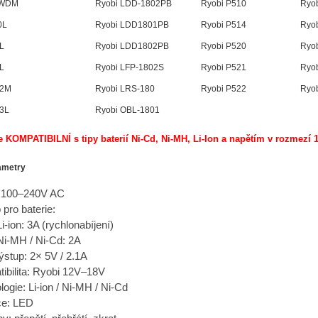
8WDM
Ryobi LDD-1802PB
Ryobi P510
Ryo
0L
Ryobi LDD1801PB
Ryobi P514
Ryo
L
Ryobi LDD1802PB
Ryobi P520
Ryo
L
Ryobi LFP-1802S
Ryobi P521
Ryo
02M
Ryobi LRS-180
Ryobi P522
Ryo
03L
Ryobi OBL-1801
KOMPATIBILNÍ s tipy baterií Ni-Cd, Ni-MH, Li-Ion a
napětím v rozmezí 1
ametry
: 100–240V AC
 pro baterie:
Li-ion: 3A (rychlonabíjení)
Ni-MH / Ni-Cd: 2A
stup: 2× 5V / 2.1A
ibilita: Ryobi 12V–18V
ogie: Li-ion / Ni-MH / Ni-Cd
ce: LED