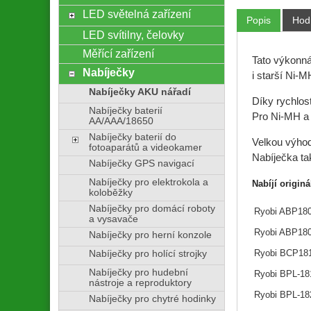
LED světelná zařízení
Popis
Hod
LED svítilny, čelovky
Měřící zařízení
Tato výkonná
Nabíječky
i starší Ni-M
Nabíječky AKU nářadí
Díky rychlost
Nabíječky baterií
Pro Ni-MH a 
AA/AAA/18650
Nabíječky baterií do
Velkou výho
fotoaparátů a videokamer
Nabíječka tak
Nabíječky GPS navigací
Nabíječky pro elektrokola a
Nabíjí origin
koloběžky
Nabíječky pro domácí roboty
Ryobi ABP18
a vysavače
Ryobi ABP18
Nabíječky pro herní konzole
Ryobi BCP18
Nabíječky pro holící strojky
Nabíječky pro hudební
Ryobi BPL-18
nástroje a reproduktory
Ryobi BPL-1
Nabíječky pro chytré hodinky