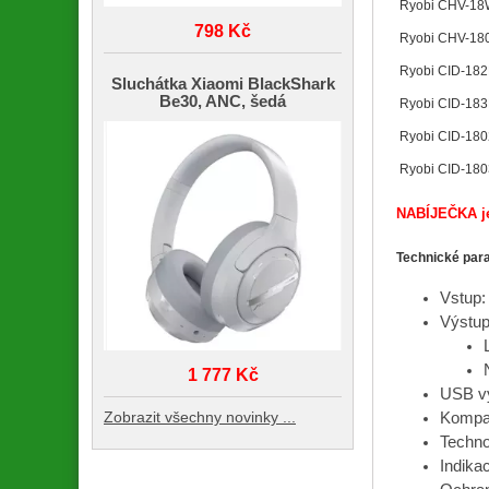
Ryobi CHV-1
798 Kč
Ryobi CHV-18
Ryobi CID-182
Sluchátka Xiaomi BlackShark
Be30, ANC, šedá
Ryobi CID-183
Ryobi CID-18
Ryobi CID-18
NABÍJEČKA je 
Technické par
Vstup
Výstup
1 777 Kč
USB vý
Zobrazit všechny novinky ...
Kompat
Technol
Indika