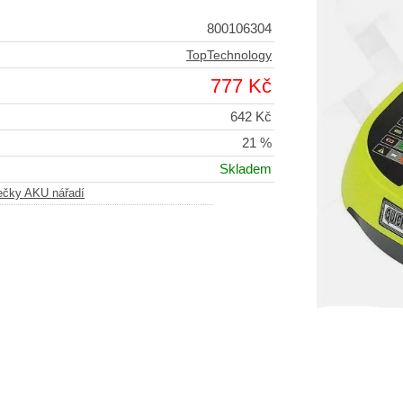
800106304
TopTechnology
777 Kč
642 Kč
21 %
Skladem
ečky AKU nářadí