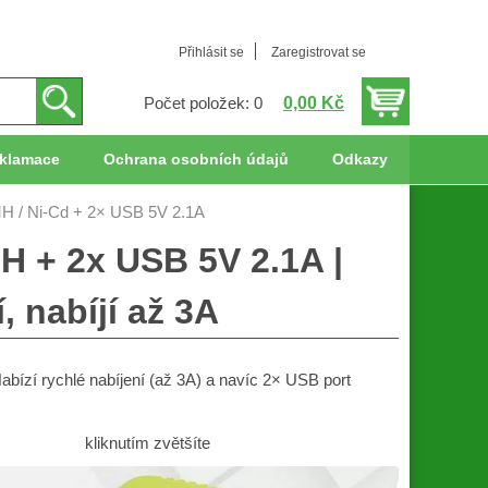
Přihlásit se
Zaregistrovat se
0,00 Kč
Počet položek: 0
klamace
Ochrana osobních údajů
Odkazy
MH / Ni-Cd + 2× USB 5V 2.1A
H + 2x USB 5V 2.1A |
, nabíjí až 3A
abízí rychlé nabíjení (až 3A) a navíc 2× USB port
kliknutím zvětšíte