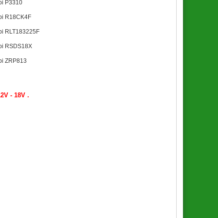
bi P3310
bi R18CK4F
bi RLT183225F
bi RSDS18X
bi ZRP813
2V - 18V .