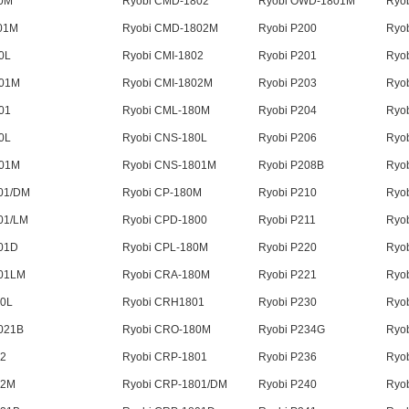
80M
Ryobi CMD-1802
Ryobi OWD-1801M
Ryo
01M
Ryobi CMD-1802M
Ryobi P200
Ryo
0L
Ryobi CMI-1802
Ryobi P201
Ryo
801M
Ryobi CMI-1802M
Ryobi P203
Ryo
01
Ryobi CML-180M
Ryobi P204
Ryo
0L
Ryobi CNS-180L
Ryobi P206
Ryo
801M
Ryobi CNS-1801M
Ryobi P208B
Ryob
01/DM
Ryobi CP-180M
Ryobi P210
Ryo
01/LM
Ryobi CPD-1800
Ryobi P211
Ryo
01D
Ryobi CPL-180M
Ryobi P220
Ryo
801LM
Ryobi CRA-180M
Ryobi P221
Ryo
80L
Ryobi CRH1801
Ryobi P230
Ryo
021B
Ryobi CRO-180M
Ryobi P234G
Ryo
2
Ryobi CRP-1801
Ryobi P236
Ryo
02M
Ryobi CRP-1801/DM
Ryobi P240
Ryo