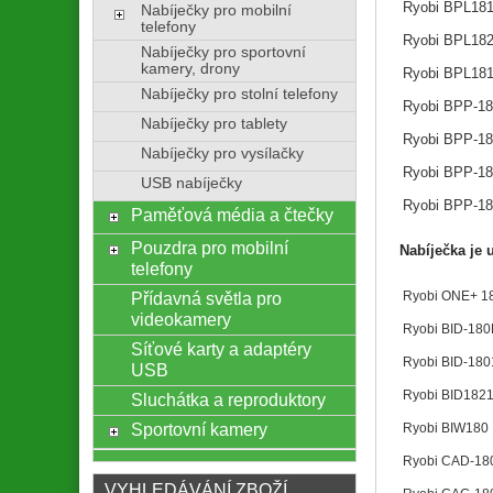
Ryobi BPL18
Nabíječky pro mobilní
telefony
Ryobi BPL18
Nabíječky pro sportovní
kamery, drony
Ryobi BPL18
Nabíječky pro stolní telefony
Ryobi BPP-1
Nabíječky pro tablety
Ryobi BPP-1
Nabíječky pro vysílačky
Ryobi BPP-1
USB nabíječky
Ryobi BPP-18
Paměťová média a čtečky
Pouzdra pro mobilní
Nabíječka je
telefony
Přídavná světla pro
Ryobi ONE+ 18 
videokamery
Ryobi BID-180
Síťové karty a adaptéry
Ryobi BID-18
USB
Ryobi BID182
Sluchátka a reproduktory
Sportovní kamery
Ryobi BIW180
Ryobi CAD-18
VYHLEDÁVÁNÍ ZBOŽÍ