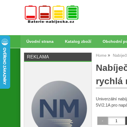
Úvodní strana
Katalog zboží
Obchodní p
Home
Nabíječ
REKLAMA
Nabíje
rychlá 
Univerzální nabí
5V/2.1A pro napá