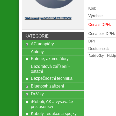
Kód:
Výrobce:
Příslušenství pro MOBILNÍ TELEFONY
Cena s DPH:
Cena bez DPH:
KATEGORIE
DPH:
AC adaptéry
Dostupnost:
Antény
-
Nabíječky
Nabíj
Baterie, akumulátory
Bezdrátová zařízení -
ostatní
Bezpečnostní technika
Bluetooth zařízení
Držáky
iRoboti, AKU vysavače -
příslušensví
Kabely, redukce a spojky