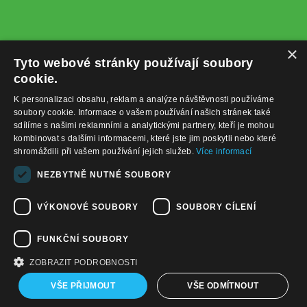
×
Tyto webové stránky používají soubory
cookie.
K personalizaci obsahu, reklam a analýze návštěvnosti používáme
soubory cookie. Informace o vašem používání našich stránek také
sdílíme s našimi reklamními a analytickými partnery, kteří je mohou
kombinovat s dalšími informacemi, které jste jim poskytli nebo které
shromáždili při vašem používání jejich služeb.
Více informací
+420732122225
NEZBYTNĚ NUTNÉ SOUBORY
obchod@baterie-nabijecka.cz
VÝKONOVÉ SOUBORY
SOUBORY CÍLENÍ
Navigace
FUNKČNÍ SOUBORY
Úvodní strana
Katalog zboží
ZOBRAZIT PODROBNOSTI
Nákupní košík
Obchodní podmínky
VŠE PŘIJMOUT
VŠE ODMÍTNOUT
Kontaktní informace
Odstoupení od smlouvy