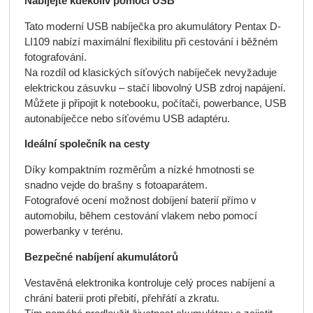
Nabíjejte kdekoliv pomocí USB
Tato moderní USB nabíječka pro akumulátory Pentax D-
LI109 nabízí maximální flexibilitu při cestování i běžném
fotografování.
Na rozdíl od klasických síťových nabíječek nevyžaduje
elektrickou zásuvku – stačí libovolný USB zdroj napájení.
Můžete ji připojit k notebooku, počítači, powerbance, USB
autonabíječce nebo síťovému USB adaptéru.
Ideální společník na cesty
Díky kompaktním rozměrům a nízké hmotnosti se
snadno vejde do brašny s fotoaparátem.
Fotografové ocení možnost dobíjení baterií přímo v
automobilu, během cestování vlakem nebo pomocí
powerbanky v terénu.
Bezpečné nabíjení akumulátorů
Vestavěná elektronika kontroluje celý proces nabíjení a
chrání baterii proti přebití, přehřátí a zkratu.