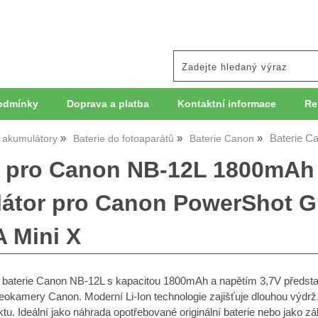
odmínky
Doprava a platba
Kontaktní informace
Re
Baterie C
, akumulátory
Baterie do fotoaparátů
Baterie Canon
e pro Canon NB-12L 1800mAh L
átor pro Canon PowerShot G1 
 Mini X
í baterie Canon NB-12L s kapacitou 1800mAh a napětím 3,7V představu
deokamery Canon. Moderní Li-Ion technologie zajišťuje dlouhou výdr
u. Ideální jako náhrada opotřebované originální baterie nebo jako zá