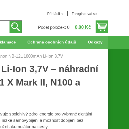
Přihlásit se
Zaregistrovat se
0,00 Kč
Počet položek: 0
klamace
Ochrana osobních údajů
Odkazy
anon NB-12L 1800mAh Li-Ion 3,7V
i-Ion 3,7V – náhradní
X Mark II, N100 a
je spolehlivý zdroj energie pro vybrané digitální
ž, nízké samovybíjení a možnost dobíjení bez
ložní akumulátor na cesty.