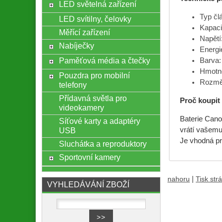
LED světelná zařízení
Typ člá
LED svítilny, čelovky
Kapaci
Měřící zařízení
Napětí
Nabíječky
Energi
Paměťová média a čtečky
Barva:
Hmotno
Pouzdra pro mobilní
Rozměr
telefony
Přídavná světla pro
Proč koupit 
videokamery
Baterie Cano
Síťové karty a adaptéry
USB
vrátí vašemu 
Je vhodná pro
Sluchátka a reproduktory
Sportovní kamery
|
nahoru
Tisk str
VYHLEDÁVÁNÍ ZBOŽÍ