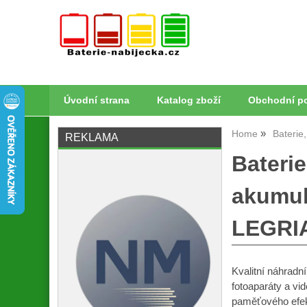
Úvodní strana
Katalog zboží
Obchodní p
Home
Baterie
REKLAMA
Bateri
akumul
LEGRIA
Kvalitní náhradn
fotoaparáty a vi
paměťového efekt