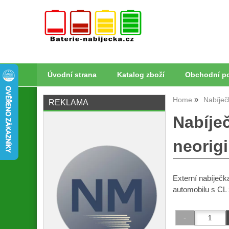
Úvodní strana
Katalog zboží
Obchodní p
Home
Nabíječ
REKLAMA
Nabíje
neorigi
Externí nabíječ
automobilu s CL