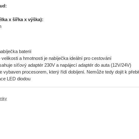
oud:
ka x šířka x výška):
m
abíječka baterií
velikosti a hmotnosti je nabíječka ideální pro cestování
ahuje síťový adaptér 230V a napájecí adaptér do auta (12V/24V)
e vybaven procesorem, který řídí dobíjení. Nemůže tedy dojít k přebit
ace LED diodou
ánky