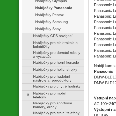
Nabíječky Olympus
Panasonic 
Nabíječky Panasonic
Panasonic 
Nabíječky Pentax
Panasonic 
Nabíječky Samsung
Panasonic 
Panasonic 
Nabíječky Sony
Panasonic 
Nabíječky GPS navigací
Panasonic 
Nabíječky pro elektrokola a
Panasonic 
koloběžky
Panasonic 
Nabíječky pro domácí roboty
Panasonic 
a vysavače
Nabíječky pro herní konzole
Nabíjí kampati
Nabíječky pro holící strojky
Panasonic
Nabíječky pro hudební
DMW-BLD1
nástroje a reproduktory
DMW-BLD1
Nabíječky pro chytré hodinky
Nabíječky pro mobilní
telefony
Vstupní napě
Nabíječky pro sportovní
AC 100~240V
kamery, drony
Výstupní na
Nabíječky pro stolní telefony
DC 8,4V