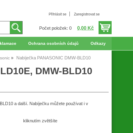
Přihlásit se
Zaregistrovat se
0,00 Kč
Počet položek: 0
klamace
Ochrana osobních údajů
Odkazy
Nabíječka PANASONIC DMW-BLD10
sonic
-BLD10E, DMW-BLD10
D10 a další. Nabíječku můžete používat i v
kliknutím zvětšíte