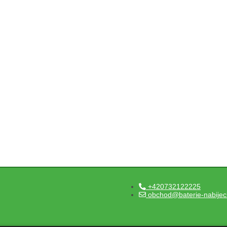
+420732122225
obchod@baterie-nabijec