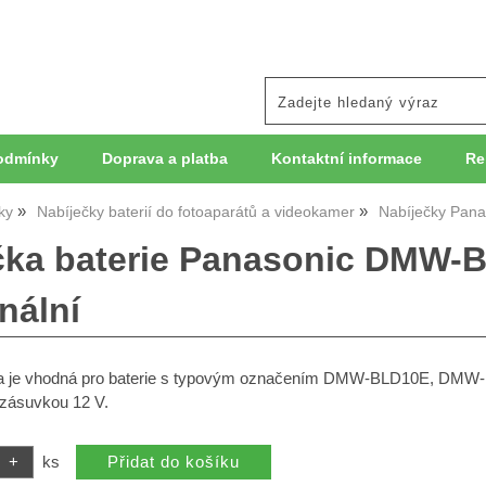
odmínky
Doprava a platba
Kontaktní informace
Re
ky
Nabíječky baterií do fotoaparátů a videokamer
Nabíječky Pana
čka baterie Panasonic DMW
nální
ka je vhodná pro baterie s typovým označením DMW-BLD10E, DMW-BL
 zásuvkou 12 V.
ks