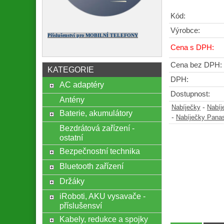
Kód:
Výrobce:
Příslušenství pro MOBILNÍ TELEFONY
Cena s DPH:
Cena bez DPH:
KATEGORIE
DPH:
AC adaptéry
Dostupnost:
Antény
-
Nabíječky
Nabíj
Baterie, akumulátory
-
Nabíječky Pana
Bezdrátová zařízení -
ostatní
Bezpečnostní technika
Bluetooth zařízení
Držáky
iRoboti, AKU vysavače -
příslušensví
Kabely, redukce a spojky