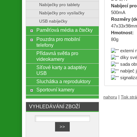
Nabíječky pro tablety
Nabíjecí pr
500mA
Nabíječky pro vysílačky
Rozměry (dél
USB nabíječky
47x33x98m
Paměťová média a čtečky
Hmotnost:
Pouzdra pro mobilní
80g
telefony
externí n
Přídavná světla pro
díky své 
videokamery
sada obs
Síťové karty a adaptéry
nabíječ j
USB
signaliz
Sluchátka a reproduktory
Sportovní kamery
|
nahoru
Tisk str
VYHLEDÁVÁNÍ ZBOŽÍ