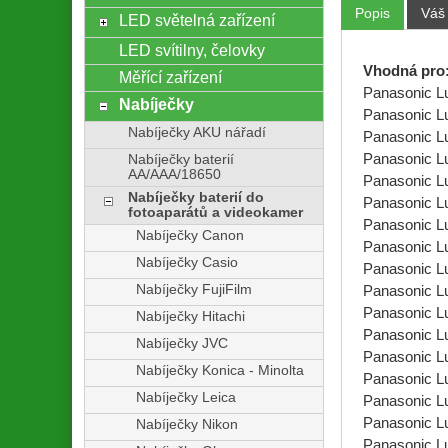
Popis
Váš
LED světelná zařízení
LED svítilny, čelovky
Vhodná pro
Měřící zařízení
Panasonic 
Nabíječky
Panasonic 
Nabíječky AKU nářadí
Panasonic 
Panasonic 
Nabíječky baterií
AA/AAA/18650
Panasonic 
Nabíječky baterií do
Panasonic 
fotoaparátů a videokamer
Panasonic 
Nabíječky Canon
Panasonic 
Nabíječky Casio
Panasonic 
Nabíječky FujiFilm
Panasonic 
Panasonic 
Nabíječky Hitachi
Panasonic 
Nabíječky JVC
Panasonic 
Nabíječky Konica - Minolta
Panasonic 
Nabíječky Leica
Panasonic 
Panasonic 
Nabíječky Nikon
Panasonic 