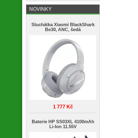
NOVINKY
Sluchátka Xiaomi BlackShark
Be30, ANC, šedá
1 777 Kč
Baterie HP SS03XL 4100mAh
Li-Ion 11.55V