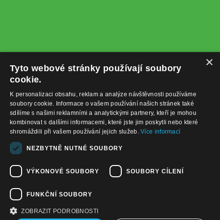
×
Tyto webové stránky používají soubory
cookie.
K personalizaci obsahu, reklam a analýze návštěvnosti používáme
soubory cookie. Informace o vašem používání našich stránek také
sdílíme s našimi reklamními a analytickými partnery, kteří je mohou
kombinovat s dalšími informacemi, které jste jim poskytli nebo které
shromáždili při vašem používání jejich služeb.
Více informací
+420732122225
NEZBYTNĚ NUTNÉ SOUBORY
obchod@baterie-nabijecka.cz
VÝKONOVÉ SOUBORY
SOUBORY CÍLENÍ
Navigace
FUNKČNÍ SOUBORY
Úvodní strana
Katalog zboží
ZOBRAZIT PODROBNOSTI
Nákupní košík