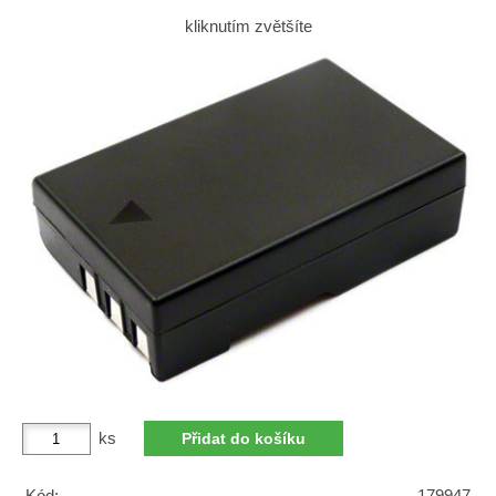
kliknutím zvětšíte
ks