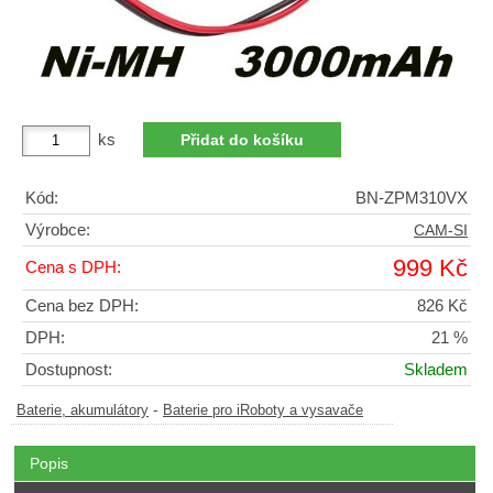
ks
Kód:
BN-ZPM310VX
Výrobce:
CAM-SI
999 Kč
Cena s DPH:
Cena bez DPH:
826 Kč
DPH:
21 %
Dostupnost:
Skladem
-
Baterie, akumulátory
Baterie pro iRoboty a vysavače
Popis