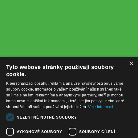
×
Tyto webové stránky používají soubory
cookie.
K personalizaci obsahu, reklam a analýze návštěvnosti používáme
soubory cookie. Informace o vašem používání našich stránek také
sdílíme s našimi reklamními a analytickými partnery, kteří je mohou
kombinovat s dalšími informacemi, které jste jim poskytli nebo které
shromáždili při vašem používání jejich služeb.
Více informací
+420732122225
NEZBYTNĚ NUTNÉ SOUBORY
obchod@baterie-nabijecka.cz
VÝKONOVÉ SOUBORY
SOUBORY CÍLENÍ
Navigace