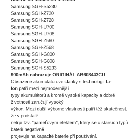
Samsung SGH-S5230
Samsung SGH-Z720
Samsung SGH-Z728
Samsung SGH-U700
Samsung SGH-U708
Samsung SGH-Z560
Samsung SGH-Z568
Samsung SGH-G800
Samsung SGH-G808
Samsung SGH-S5233
900mAh nahrazuje ORIGINÁL AB603443CU
Obsažené akumulátorové články s technologií
Li-
Ion
patří mezi nejmodernější
typy akumulátorů a kromě vysoké kapacity a dobré
životnosti zaručují vysoký
výkon. Mezi další výborné vlastnosti patří též skutečnost,
že v podstatě
netrpí tzv. "paměťovým efektem", který se u starších typů
baterií negativně
projevuje na kapacitě baterie při používání.