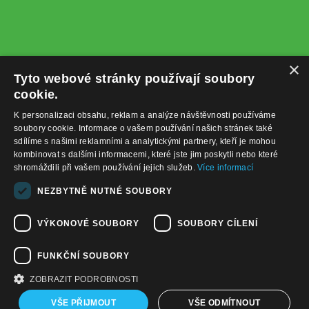
×
Tyto webové stránky používají soubory
cookie.
K personalizaci obsahu, reklam a analýze návštěvnosti používáme
soubory cookie. Informace o vašem používání našich stránek také
sdílíme s našimi reklamními a analytickými partnery, kteří je mohou
kombinovat s dalšími informacemi, které jste jim poskytli nebo které
shromáždili při vašem používání jejich služeb.
Více informací
+420732122225
NEZBYTNĚ NUTNÉ SOUBORY
obchod@baterie-nabijecka.cz
VÝKONOVÉ SOUBORY
SOUBORY CÍLENÍ
Navigace
FUNKČNÍ SOUBORY
Úvodní strana
Katalog zboží
ZOBRAZIT PODROBNOSTI
Nákupní košík
Obchodní podmínky
VŠE PŘIJMOUT
VŠE ODMÍTNOUT
Kontaktní informace