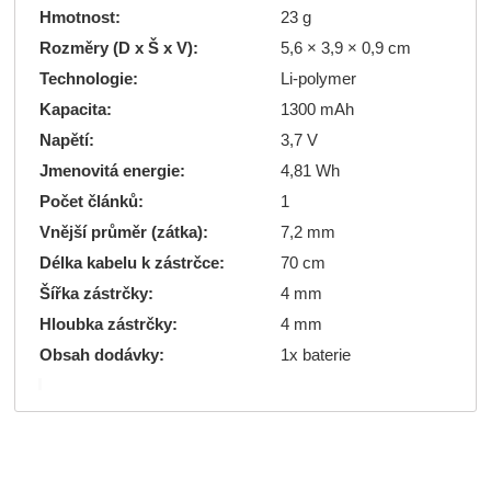
Hmotnost:
23 g
Rozměry (D x Š x V):
5,6 × 3,9 × 0,9 cm
Technologie:
Li-polymer
Kapacita:
1300 mAh
Napětí:
3,7 V
Jmenovitá energie:
4,81 Wh
Počet článků:
1
Vnější průměr (zátka):
7,2 mm
Délka kabelu k zástrčce:
70 cm
Šířka zástrčky:
4 mm
Hloubka zástrčky:
4 mm
Obsah dodávky:
1x baterie