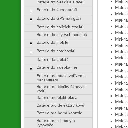
Makit
Baterie do blesků a světel
Makit
Baterie do fotoaparátů
Makit
Baterie do GPS navigací
Makit
Makit
Baterie do holících strojků
Makit
Baterie do chytrých hodinek
Makit
Baterie do mobilů
Makit
Baterie do notebooků
Makit
Makit
Baterie do tabletů
Makit
Baterie do videokamer
Makit
Baterie pro audio zařízení -
Makit
transmittery
Makit
Batarie pro čtečky čárových
Makit
kódů
Makit
Baterie pro elektrokola
Makit
Baterie pro detektory kovů
Makit
Baterie pro herní konzole
Makit
Baterie pro iRoboty a
Makit
vysavače
Makit