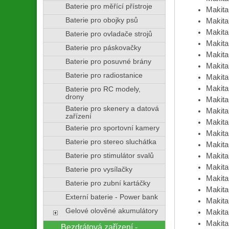
Baterie pro měřící přístroje
Makit
Baterie pro obojky psů
Makit
Makit
Baterie pro ovladače strojů
Makit
Baterie pro páskovačky
Makit
Baterie pro posuvné brány
Makit
Baterie pro radiostanice
Makit
Makit
Baterie pro RC modely,
drony
Makit
Baterie pro skenery a datová
Makit
zařízení
Makit
Baterie pro sportovní kamery
Makit
Baterie pro stereo sluchátka
Makit
Baterie pro stimulátor svalů
Makit
Makit
Baterie pro vysílačky
Makit
Baterie pro zubní kartáčky
Makit
Externí baterie - Power bank
Makit
Gelové olověné akumulátory
Makit
Makit
Bezdrátová zařízení -