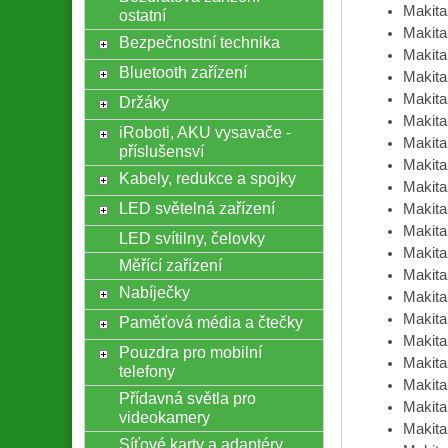
Makit
ostatní
Makit
Bezpečnostní technika
Makit
Bluetooth zařízení
Makit
Makit
Držáky
Makit
iRoboti, AKU vysavače -
Makit
příslušensví
Makit
Kabely, redukce a spojky
Makit
LED světelná zařízení
Makit
Makit
LED svítilny, čelovky
Makit
Měřící zařízení
Makit
Nabíječky
Makit
Makit
Paměťová média a čtečky
Makit
Pouzdra pro mobilní
Makit
telefony
Makit
Přídavná světla pro
Makit
videokamery
Makit
Síťové karty a adaptéry