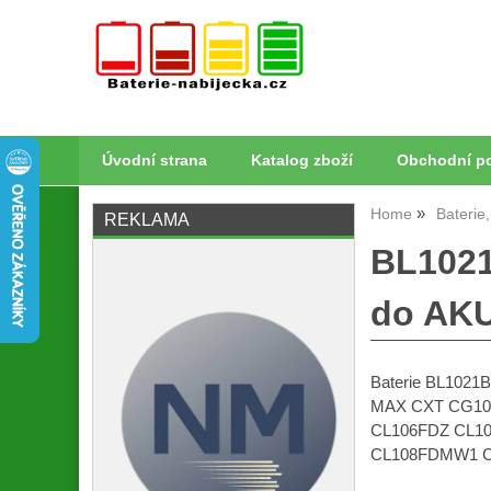
Úvodní strana
Katalog zboží
Obchodní p
Home
Baterie
REKLAMA
BL1021
do AKU
Baterie BL1021B
MAX CXT CG10
CL106FDZ CL1
CL108FDMW1 CL