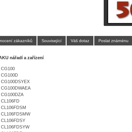
nocení zákazníků
Související
Váš dotaz
Poslat známénu
 AKU nářadí a zařízení
a CG100
a CG100D
a CG100DSYEX
a CG100DWAEA
a CG100DZA
a CL106FD
a CL106FDSM
a CL106FDSMW
a CL106FDSY
a CL106FDSYW