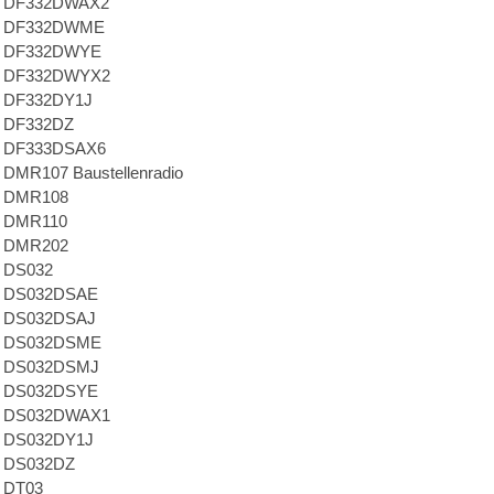
a DF332DWAX2
a DF332DWME
a DF332DWYE
a DF332DWYX2
a DF332DY1J
a DF332DZ
a DF333DSAX6
 DMR107 Baustellenradio
a DMR108
a DMR110
a DMR202
a DS032
a DS032DSAE
a DS032DSAJ
a DS032DSME
a DS032DSMJ
a DS032DSYE
a DS032DWAX1
a DS032DY1J
a DS032DZ
a DT03