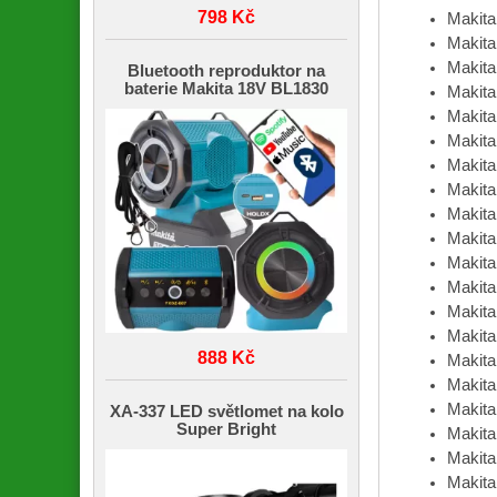
798 Kč
Makit
Makit
Makit
Bluetooth reproduktor na
baterie Makita 18V BL1830
Makit
Makit
Makit
Makit
Makit
Makit
Makit
Makit
Makit
Makit
Makit
888 Kč
Makit
Makit
Makit
XA-337 LED světlomet na kolo
Super Bright
Makit
Makit
Makit