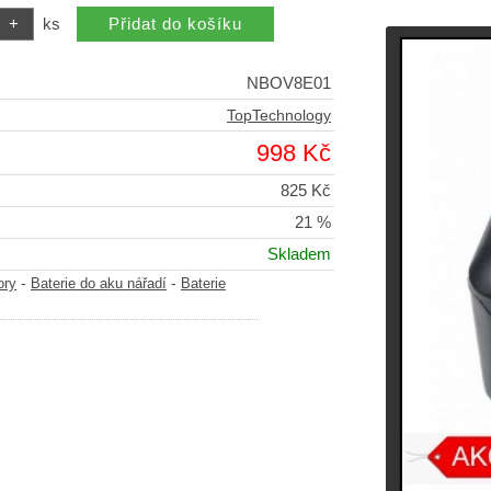
ks
NBOV8E01
TopTechnology
998 Kč
825 Kč
21 %
Skladem
-
-
ory
Baterie do aku nářadí
Baterie