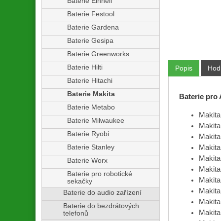
Baterie Einhell
Baterie Festool
Baterie Gardena
Baterie Gesipa
Baterie Greenworks
Baterie Hilti
Popis
Hod
Baterie Hitachi
Baterie Makita
Baterie pro
Baterie Metabo
Makit
Baterie Milwaukee
Makit
Baterie Ryobi
Makit
Baterie Stanley
Makit
Makit
Baterie Worx
Makit
Baterie pro robotické
Makit
sekačky
Makit
Baterie do audio zařízení
Makit
Baterie do bezdrátových
Makit
telefonů