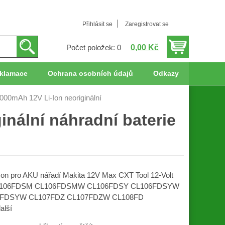
Přihlásit se
Zaregistrovat se
0,00 Kč
Počet položek: 0
klamace
Ochrana osobních údajů
Odkazy
00mAh 12V Li-Ion neoriginální
nální náhradní baterie
n pro AKU nářadí Makita 12V Max CXT Tool 12-Volt
L106FDSM CL106FDSMW CL106FDSY CL106FDSYW
7FDSYW CL107FDZ CL107FDZW CL108FD
lší