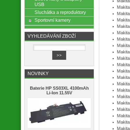
Makit
USB
Makit
Sluchátka a reproduktory
Makit
Sportovní kamery
Makit
Makit
Makit
VYHLEDÁVÁNÍ ZBOŽÍ
Makit
Makita
Makit
Makit
Makit
Makit
NOVINKY
Makit
Makit
Baterie HP SS03XL 4100mAh
Makit
Li-Ion 11.55V
Makit
Makit
Makit
Makit
Makit
Makit