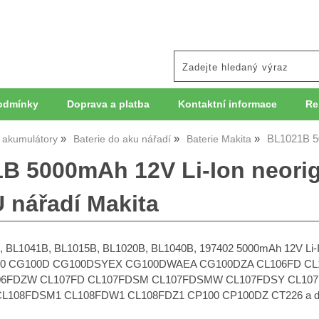
odmínky
Doprava a platba
Kontaktní informace
Re
BL1021B 50
, akumulátory
Baterie do aku nářadí
Baterie Makita
B 5000mAh 12V Li-Ion neorigi
 nářadí Makita
, BL1041B, BL1015B, BL1020B, BL1040B, 197402 5000mAh 12V Li-Io
0 CG100D CG100DSYEX CG100DWAEA CG100DZA CL106FD C
06FDZW CL107FD CL107FDSM CL107FDSMW CL107FDSY CL10
108FDSM1 CL108FDW1 CL108FDZ1 CP100 CP100DZ CT226 a da