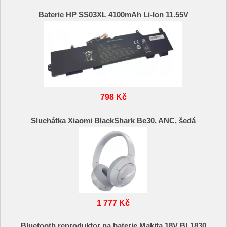
Baterie HP SS03XL 4100mAh Li-Ion 11.55V
798 Kč
Sluchátka Xiaomi BlackShark Be30, ANC, šedá
1 777 Kč
Bluetooth reproduktor na baterie Makita 18V BL1830