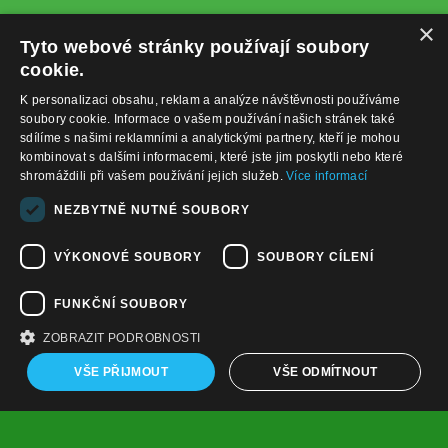
×
Tyto webové stránky používají soubory
cookie.
K personalizaci obsahu, reklam a analýze návštěvnosti používáme
soubory cookie. Informace o vašem používání našich stránek také
sdílíme s našimi reklamními a analytickými partnery, kteří je mohou
kombinovat s dalšími informacemi, které jste jim poskytli nebo které
shromáždili při vašem používání jejich služeb.
Více informací
+420732122225
NEZBYTNĚ NUTNÉ SOUBORY
obchod@baterie-nabijecka.cz
VÝKONOVÉ SOUBORY
SOUBORY CÍLENÍ
Navigace
FUNKČNÍ SOUBORY
Úvodní strana
Katalog zboží
ZOBRAZIT PODROBNOSTI
Nákupní košík
Obchodní podmínky
VŠE PŘIJMOUT
VŠE ODMÍTNOUT
Kontaktní informace
Odstoupení od smlouvy
Copyright ©
,
provozováno na
www.baterie-nabijecka.cz