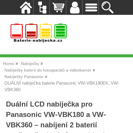
Home
Nabíječky
Nabíječky baterií do fotoaparátů a videokamer
Nabíječky Panasonic
DUÁLNÍ nabíječka baterie Panasonic VW-VBK180EK, VW-
VBK360
Duální LCD nabíječka pro
Panasonic VW-VBK180 a VW-
VBK360 – nabíjení 2 baterií