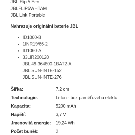
JBL Flip 5 Eco
JBLFLIP5WHTAM
JBL Link Portable
Nahrazuje originální baterie JBL
ID1060-B
1INR19/66-2
ID1060-A
33LIR200120
JBL 49-364800-1BAT2-A
JBL SUN-INTE-152
JBL SUN-INTE-276
Šířka:
7,2 cm
Technologie:
Li-Ion - bez paměťového efektu
Kapacita:
5200 mAh
Napětí:
3,7 V
Jmenovitá energie:
19,24 Wh
Počet buněk:
2