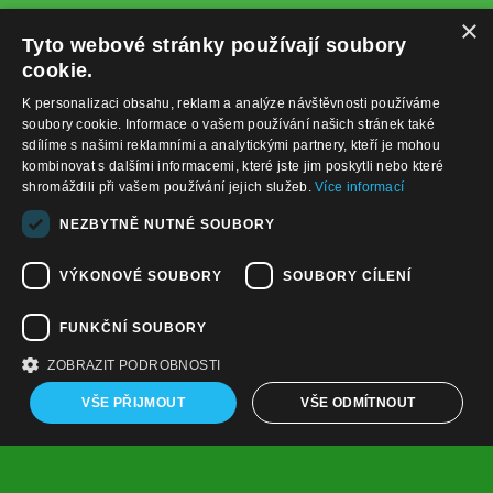
×
Tyto webové stránky používají soubory
cookie.
K personalizaci obsahu, reklam a analýze návštěvnosti používáme
soubory cookie. Informace o vašem používání našich stránek také
sdílíme s našimi reklamními a analytickými partnery, kteří je mohou
kombinovat s dalšími informacemi, které jste jim poskytli nebo které
shromáždili při vašem používání jejich služeb.
Více informací
+420732122225
NEZBYTNĚ NUTNÉ SOUBORY
obchod@baterie-nabijecka.cz
VÝKONOVÉ SOUBORY
SOUBORY CÍLENÍ
Navigace
FUNKČNÍ SOUBORY
Úvodní strana
Katalog zboží
ZOBRAZIT PODROBNOSTI
Nákupní košík
Obchodní podmínky
VŠE PŘIJMOUT
VŠE ODMÍTNOUT
Kontaktní informace
Odstoupení od smlouvy
Copyright ©
,
provozováno na
www.baterie-nabijecka.cz
systému
a
Shop5.cz
tvorba e-shopu
pronájem e-shopu
Nezbytně nutné soubory
Výkonové soubory
Soubory cílení