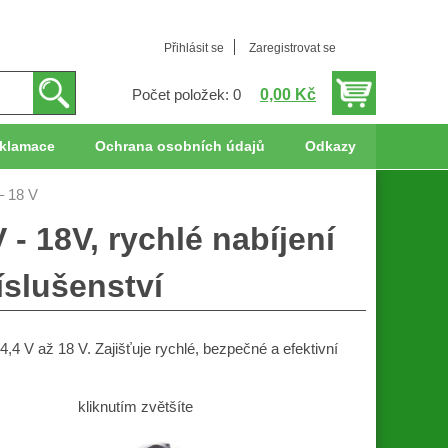
Přihlásit se
Zaregistrovat se
0,00 Kč
Počet položek: 0
klamace
Ochrana osobních údajů
Odkazy
– 18 V
 - 18V, rychlé nabíjení
íslušenství
4 V až 18 V. Zajišťuje rychlé, bezpečné a efektivní
kliknutím zvětšíte