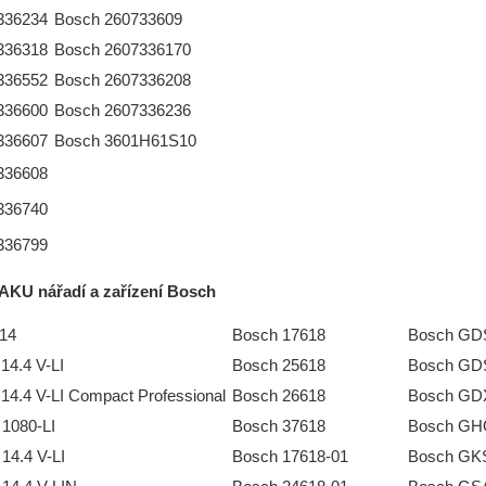
336234
Bosch 260733609
336318
Bosch 2607336170
336552
Bosch 2607336208
336600
Bosch 2607336236
336607
Bosch 3601H61S10
336608
336740
336799
AKU nářadí a zařízení
Bosch
14
Bosch 17618
Bosch GDS
4.4 V-LI
Bosch 25618
Bosch GDS
4.4 V-LI Compact Professional
Bosch 26618
Bosch GDX
1080-LI
Bosch 37618
Bosch GHO
14.4 V-LI
Bosch 17618-01
Bosch GKS