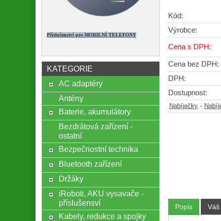
Kód:
Výrobce:
Příslušenství pro MOBILNÍ TELEFONY
Cena s DPH:
Cena bez DPH:
KATEGORIE
DPH:
AC adaptéry
Dostupnost:
Antény
-
Nabíječky
Nabíj
Baterie, akumulátory
Bezdrátová zařízení -
ostatní
Bezpečnostní technika
Bluetooth zařízení
Držáky
iRoboti, AKU vysavače -
příslušensví
Popis
Váš
Kabely, redukce a spojky