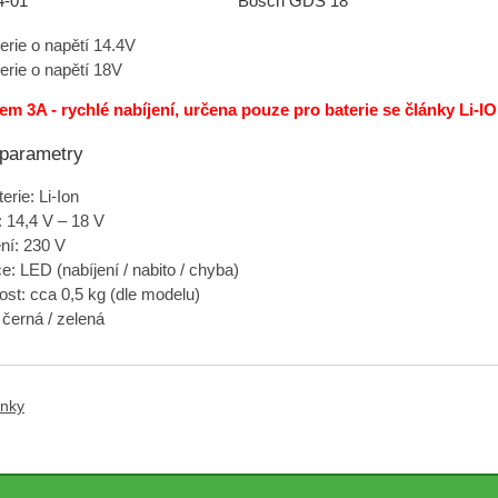
4-01
Bosch GDS 18
erie o napětí 14.4V
terie o napětí 18V
em 3A - rychlé nabíjení, určena p
ouze pro baterie se články Li-IO
 parametry
erie: Li-Ion
: 14,4 V – 18 V
ní: 230 V
e: LED (nabíjení / nabito / chyba)
st: cca 0,5 kg (dle modelu)
 černá / zelená
ánky