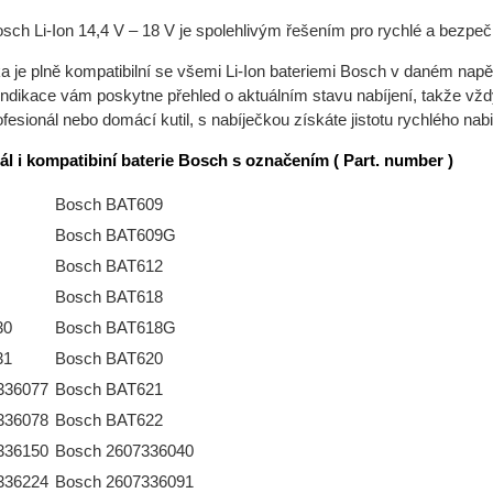
sch Li-Ion 14,4 V – 18 V je spolehlivým řešením pro rychlé a bezpeč
ka je plně kompatibilní se všemi Li-Ion bateriemi Bosch v daném na
ndikace vám poskytne přehled o aktuálním stavu nabíjení, takže vždy v
ofesionál nebo domácí kutil, s nabíječkou získáte jistotu rychlého nabi
ál i kompatibiní baterie Bosch s označením ( Part. number )
Bosch BAT609
Bosch BAT609G
Bosch BAT612
Bosch BAT618
30
Bosch BAT618G
31
Bosch BAT620
336077
Bosch BAT621
336078
Bosch BAT622
336150
Bosch 2607336040
336224
Bosch 2607336091