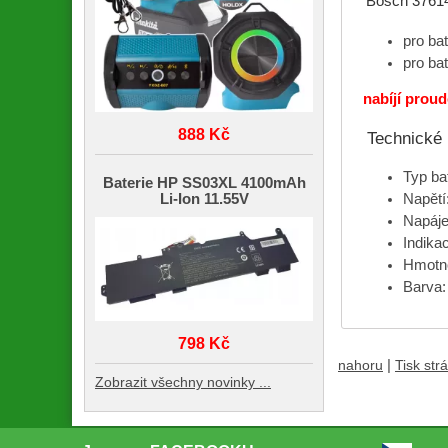
Bosch 3761
pro bat
pro ba
nabíjí proud
888 Kč
Technické
Typ bat
Baterie HP SS03XL 4100mAh
Li-Ion 11.55V
Napětí
Napáje
Indikac
Hmotno
Barva:
798 Kč
|
nahoru
Tisk str
Zobrazit všechny novinky ...