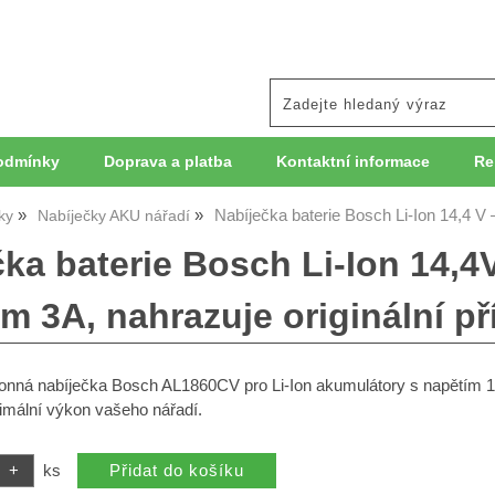
odmínky
Doprava a platba
Kontaktní informace
Re
Nabíječka baterie Bosch Li-Ion 14,4 V 
ky
Nabíječky AKU nářadí
ka baterie Bosch Li-Ion 14,4V
 3A, nahrazuje originální př
onná nabíječka Bosch AL1860CV pro Li-Ion akumulátory s napětím 14,
imální výkon vašeho nářadí.
ks