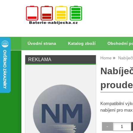
Úvodní strana
Katalog zboží
Obchodní p
Home
Nabíječ
REKLAMA
Nabíječ
proudem
Kompatibilní výk
nabíjení pro max