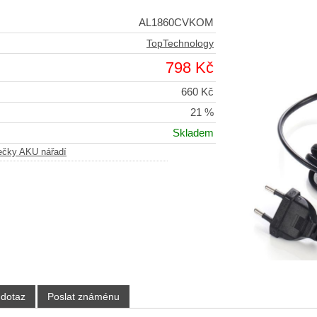
AL1860CVKOM
TopTechnology
798 Kč
660 Kč
21 %
Skladem
ečky AKU nářadí
 dotaz
Poslat známénu