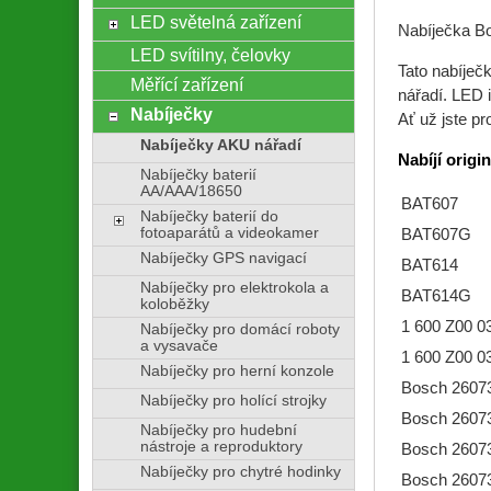
LED světelná zařízení
Nabíječka Bo
LED svítilny, čelovky
Tato nabíječ
Měřící zařízení
nářadí. LED i
Nabíječky
Ať už jste pr
Nabíječky AKU nářadí
Nabíjí
origin
Nabíječky baterií
AA/AAA/18650
BAT607
Nabíječky baterií do
fotoaparátů a videokamer
BAT607G
Nabíječky GPS navigací
BAT614
Nabíječky pro elektrokola a
BAT614G
koloběžky
1 600 Z00 0
Nabíječky pro domácí roboty
a vysavače
1 600 Z00 0
Nabíječky pro herní konzole
Bosch 2607
Nabíječky pro holící strojky
Bosch 2607
Nabíječky pro hudební
nástroje a reproduktory
Bosch 2607
Nabíječky pro chytré hodinky
Bosch 2607