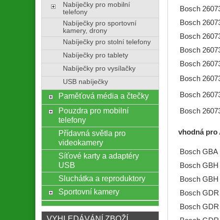
Nabíječky pro mobilní
Bosch 2607
telefony
Bosch 2607
Nabíječky pro sportovní
kamery, drony
Bosch 2607
Nabíječky pro stolní telefony
Bosch 2607
Nabíječky pro tablety
Bosch 2607
Nabíječky pro vysílačky
Bosch 2607
USB nabíječky
Bosch 2607
Paměťová média a čtečky
Pouzdra pro mobilní
Bosch 2607
telefony
vhodná pro 
Přídavná světla pro
videokamery
Bosch GBA 
Síťové karty a adaptéry
USB
Bosch GBH 1
Sluchátka a reproduktory
Bosch GBH 1
Sportovní kamery
Bosch GDR 
Bosch GDR 
VYHLEDÁVÁNÍ ZBOŽÍ