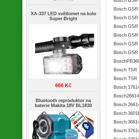
Bosch GSR 1
Bosch GSR 1
XA-337 LED světlomet na kolo
Bosch GSR 
Super Bright
Bosch GSR 
Bosch GSR 1
Bosch GSR 1
Bosch GSR 1
BoschPB36
Bosch TSR 
Bosch TSR 
666 Kč
Bosch 1761
Bosch26614
Bluetooth reproduktor na
Bosch 2661
baterie Makita 18V BL1830
Bosch 3601
Bosch 3661
Bosch 3761