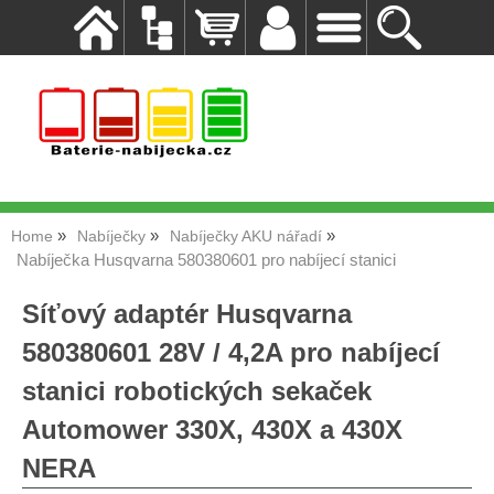
Home
Nabíječky
Nabíječky AKU nářadí
Nabíječka Husqvarna 580380601 pro nabíjecí stanici
Síťový adaptér Husqvarna
580380601 28V / 4,2A pro nabíjecí
stanici robotických sekaček
Automower 330X, 430X a 430X
NERA