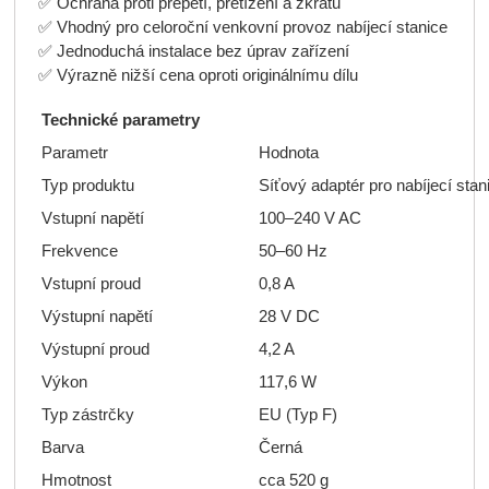
✅ Ochrana proti přepětí, přetížení a zkratu
✅ Vhodný pro celoroční venkovní provoz nabíjecí stanice
✅ Jednoduchá instalace bez úprav zařízení
✅ Výrazně nižší cena oproti originálnímu dílu
Technické parametry
Parametr
Hodnota
Typ produktu
Síťový adaptér pro nabíjecí stani
Vstupní napětí
100–240 V AC
Frekvence
50–60 Hz
Vstupní proud
0,8 A
Výstupní napětí
28 V DC
Výstupní proud
4,2 A
Výkon
117,6 W
Typ zástrčky
EU (Typ F)
Barva
Černá
Hmotnost
cca 520 g