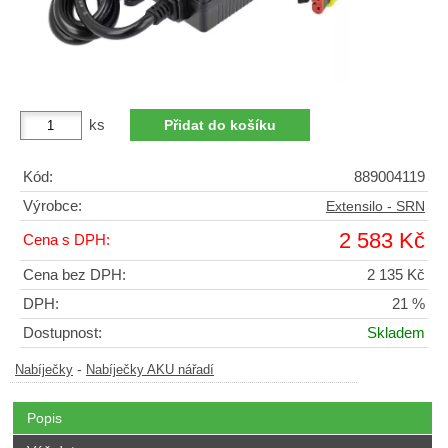
ks
Kód:
889004119
Výrobce:
Extensilo - SRN
2 583 Kč
Cena s DPH:
Cena bez DPH:
2 135 Kč
DPH:
21 %
Dostupnost:
Skladem
-
Nabíječky
Nabíječky AKU nářadí
Popis