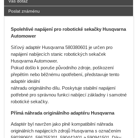
Váš dotaz
Poslat známénu
Spolehlivé napájení pro robotické sekačky Husqvarna
Automower
Síťový adaptér Husqvarna 580380601 je určen pro
napájení nabíjecích stanic robotických sekaček
Husqvarna Automower.
Pokud došlo k poruše původního zdroje, poškození
přepětím nebo běžnému opotřebení, představuje tento
adaptér ideální
náhradu originálního dílu. Poskytuje stabilní napájení
potřebné pro správnou funkci nabíjecí základny i samotné
robotické sekačky.
Přímá náhrada originálního adaptéru Husqvarna
Adaptér byl navržen jako plně kompatibilní náhrada
originálních napájecích zdrojů Husqvarna s označením
580380601, 586755201, 590442401 a 590941501. Díky