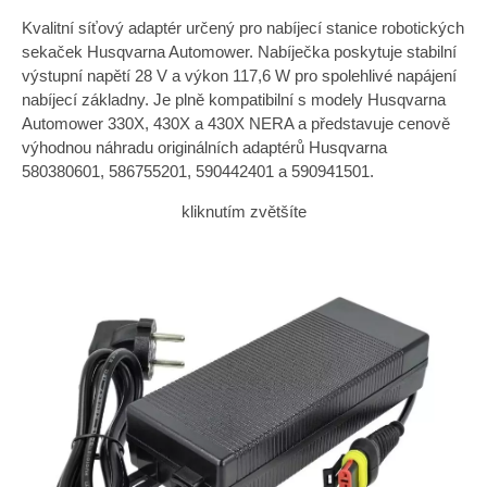
Kvalitní síťový adaptér určený pro nabíjecí stanice robotických
sekaček Husqvarna Automower. Nabíječka poskytuje stabilní
výstupní napětí 28 V a výkon 117,6 W pro spolehlivé napájení
nabíjecí základny. Je plně kompatibilní s modely Husqvarna
Automower 330X, 430X a 430X NERA a představuje cenově
výhodnou náhradu originálních adaptérů Husqvarna
580380601, 586755201, 590442401 a 590941501.
kliknutím zvětšíte