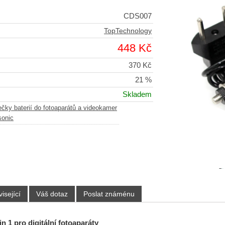
CDS007
TopTechnology
448 Kč
370 Kč
21 %
Skladem
ečky baterií do fotoaparátů a videokamer
sonic
isející
Váš dotaz
Poslat známénu
in 1 pro digitální fotoaparáty