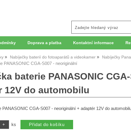
odmínky
Doprava a platba
Kontaktní informace
Re
ky
Nabíječky baterií do fotoaparátů a videokamer
Nabíječky Pana
rie PANASONIC CGA-S007 - neoriginální
čka baterie PANASONIC CGA-S
r 12V do automobilu
ie PANASONIC CGA-S007 - neoriginální + adaptér 12V do automobil
ks