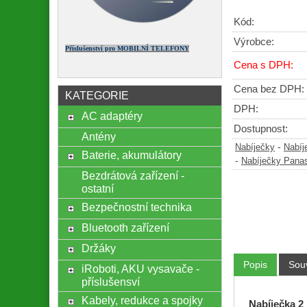
Kód:
Výrobce:
Příslušenství pro MOBILNÍ TELEFONY
Cena s DPH:
Cena bez DPH:
KATEGORIE
DPH:
AC adaptéry
Dostupnost:
Antény
-
Nabíječky
Nabíj
Baterie, akumulátory
-
Nabíječky Pana
Bezdrátová zařízení -
ostatní
Bezpečnostní technika
Bluetooth zařízení
Držáky
Popis
Souv
iRoboti, AKU vysavače -
příslušensví
Kabely, redukce a spojky
Nabíječka 2 