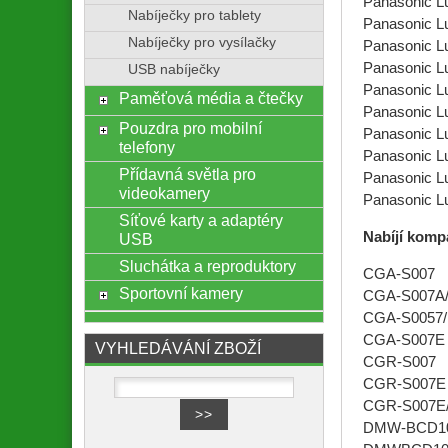
Panasonic 
Nabíječky pro tablety
Panasonic 
Nabíječky pro vysílačky
Panasonic 
Panasonic 
USB nabíječky
Panasonic 
Paměťová média a čtečky
Panasonic 
Pouzdra pro mobilní
Panasonic 
telefony
Panasonic 
Přídavná světla pro
Panasonic 
videokamery
Panasonic 
Síťové karty a adaptéry
Nabíjí kompat
USB
Sluchátka a reproduktory
CGA-S007
Sportovní kamery
CGA-S007A
CGA-S0057/
CGA-S007E
VYHLEDÁVÁNÍ ZBOŽÍ
CGR-S007
CGR-S007E
CGR-S007E
DMW-BCD1