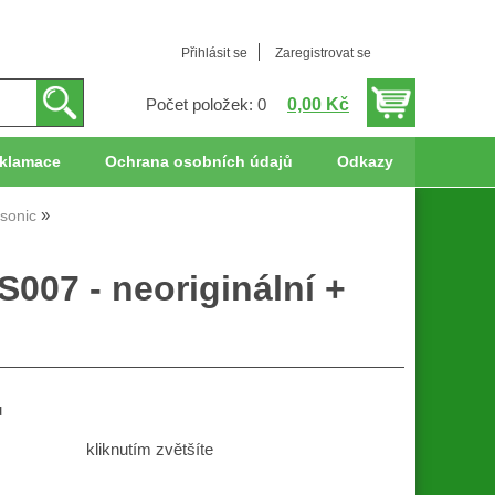
Přihlásit se
Zaregistrovat se
0,00 Kč
Počet položek: 0
klamace
Ochrana osobních údajů
Odkazy
sonic
007 - neoriginální +
u
kliknutím zvětšíte