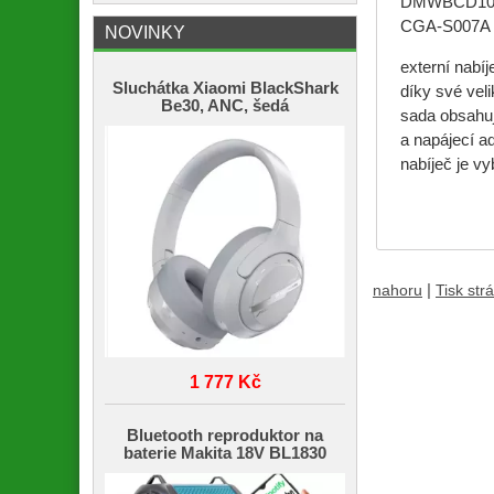
DMWBCD1
CGA-S007A
NOVINKY
externí nabíj
Sluchátka Xiaomi BlackShark
díky své veli
Be30, ANC, šedá
sada obsahuj
a napájecí a
nabíječ je vy
|
nahoru
Tisk str
1 777 Kč
Bluetooth reproduktor na
baterie Makita 18V BL1830