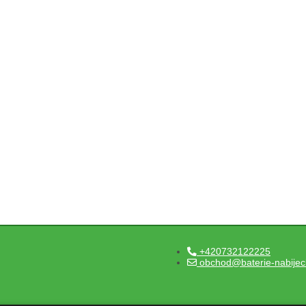
+420732122225
obchod@baterie-nabijec