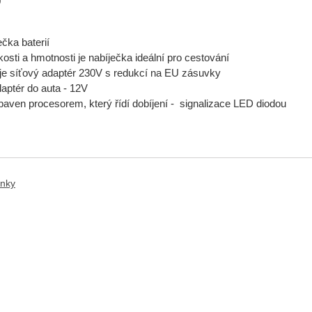
0
ečka baterií
kosti a hmotnosti je nabíječka ideální pro cestování
e síťový adaptér 230V s redukcí na EU zásuvky
daptér do auta - 12V
baven procesorem, který řídí dobíjení -
signalizace LED diodou
ánky