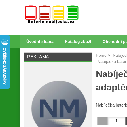
Úvodní strana
Katalog zboží
Obchodní p
Home
Nabíječ
REKLAMA
Nabíječka bate
Nabíje
adapté
Nabíječka bater