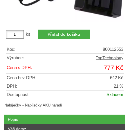
ks
Kód:
800112553
Výrobce:
TopTechnology
777 Kč
Cena s DPH:
Cena bez DPH:
642 Kč
DPH:
21 %
Dostupnost:
Skladem
-
Nabíječky
Nabíječky AKU nářadí
Popis
Váš dotaz