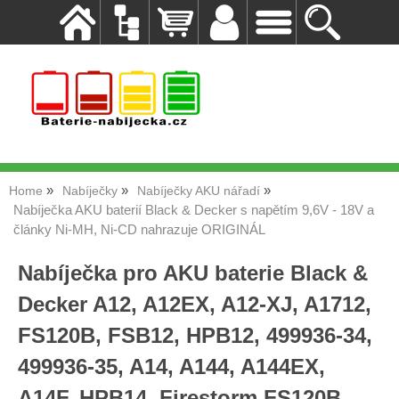
Home
Nabíječky
Nabíječky AKU nářadí
Nabíječka AKU baterií Black & Decker s napětím 9,6V - 18V a
články Ni-MH, Ni-CD nahrazuje ORIGINÁL
Nabíječka pro AKU baterie Black &
Decker A12, A12EX, A12-XJ, A1712,
FS120B, FSB12, HPB12, 499936-34,
499936-35, A14, A144, A144EX,
A14F, HPB14, Firestorm FS120B,