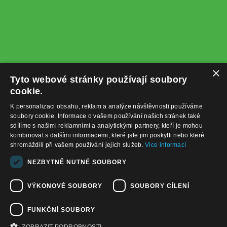
×
Tyto webové stránky používají soubory
cookie.
K personalizaci obsahu, reklam a analýze návštěvnosti používáme
soubory cookie. Informace o vašem používání našich stránek také
sdílíme s našimi reklamními a analytickými partnery, kteří je mohou
kombinovat s dalšími informacemi, které jste jim poskytli nebo které
shromáždili při vašem používání jejich služeb.
Více informací
+420732122225
NEZBYTNĚ NUTNÉ SOUBORY
obchod@baterie-nabijecka.cz
VÝKONOVÉ SOUBORY
SOUBORY CÍLENÍ
Navigace
FUNKČNÍ SOUBORY
Úvodní strana
Katalog zboží