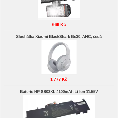
666 Kč
Sluchátka Xiaomi BlackShark Be30, ANC, šedá
1 777 Kč
Baterie HP SS03XL 4100mAh Li-Ion 11.55V