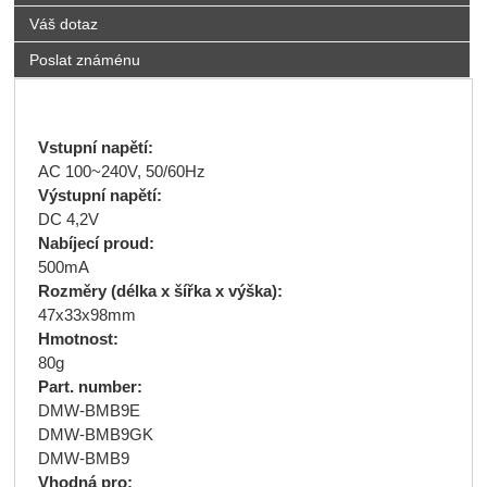
Váš dotaz
Poslat známénu
Vstupní napětí:
AC 100~240V, 50/60Hz
Výstupní napětí:
DC 4,2V
Nabíjecí proud:
500mA
Rozměry (délka x šířka x výška):
47x33x98mm
Hmotnost:
80g
Part. number:
DMW-BMB9E
DMW-BMB9GK
DMW-BMB9
Vhodná pro: