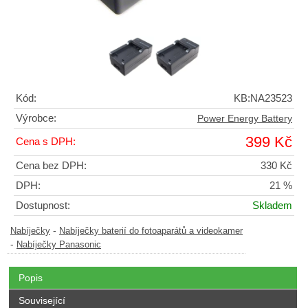
Kód:
KB:NA23523
Výrobce:
Power Energy Battery
399 Kč
Cena s DPH:
Cena bez DPH:
330 Kč
DPH:
21 %
Dostupnost:
Skladem
-
Nabíječky
Nabíječky baterií do fotoaparátů a videokamer
-
Nabíječky Panasonic
Popis
Související