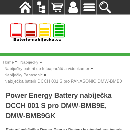
Home
Nabíječky
Nabíječky baterií do fotoaparátů a videokamer
Nabíječky Panasonic
Nabíječka baterií DCCH 001 S pro PANASONIC DMW-BMB9
Power Energy Battery nabíječka
DCCH 001 S pro DMW-BMB9E,
DMW-BMB9GK
Externí nabíječka Power Energy Battery je vhodná pro baterie