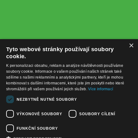
×
Tyto webové stránky používají soubory
cookie.
K personalizaci obsahu, reklam a analýze návštěvnosti používáme
soubory cookie. Informace o vašem používání našich stránek také
sdílíme s našimi reklamními a analytickými partnery, kteří je mohou
kombinovat s dalšími informacemi, které jste jim poskytli nebo které
shromáždili při vašem používání jejich služeb.
Více informací
+420732122225
NEZBYTNĚ NUTNÉ SOUBORY
obchod@baterie-nabijecka.cz
VÝKONOVÉ SOUBORY
SOUBORY CÍLENÍ
Navigace
FUNKČNÍ SOUBORY
Úvodní strana
Katalog zboží