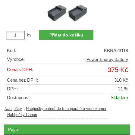
ks
Kód:
KBNA23118
Výrobce:
Power Energy Battery
375 Kč
Cena s DPH:
Cena bez DPH:
310 Kč
DPH:
21 %
Dostupnost:
Skladem
-
Nabíječky
Nabíječky baterií do fotoaparátů a videokamer
-
Nabíječky Canon
Popis