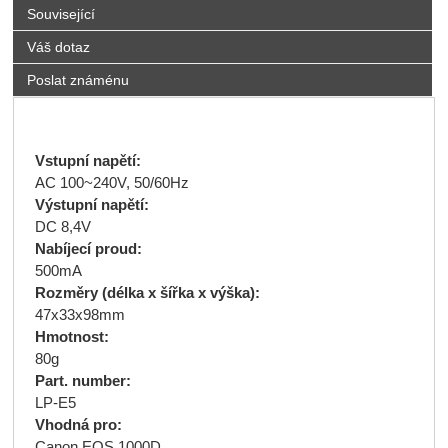
Související
Váš dotaz
Poslat známénu
Vstupní napětí:
AC 100~240V, 50/60Hz
Výstupní napětí:
DC 8,4V
Nabíjecí proud:
500mA
Rozměry (délka x šířka x výška):
47x33x98mm
Hmotnost:
80g
Part. number:
LP-E5
Vhodná pro:
Canon EOS 1000D