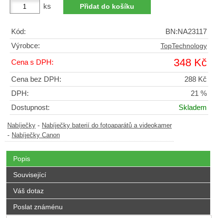
ks
Kód:
BN:NA23117
Výrobce:
TopTechnology
348 Kč
Cena s DPH:
Cena bez DPH:
288 Kč
DPH:
21 %
Dostupnost:
Skladem
-
Nabíječky
Nabíječky baterií do fotoaparátů a videokamer
-
Nabíječky Canon
Popis
Související
Váš dotaz
Poslat známénu