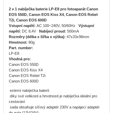
2 v 1 nabíječka baterie LP-E8 pro fotoaparát Canon
EOS 550D, Canon EOS Kiss X4, Canon EOS Rebel
T2i, Canon EOS 600D
Vstupní napětí:
AC 100~240V, 50/60Hz
Výstupní
napětí:
DC 8,4V
Nabíjecí proud:
500mA
Rozměry (délka x šířka x výška):
47x33x98mm
Hmotnost:
80g
Part. number:
LP-E8
Vhodná pro:
Canon EOS 550D
Canon EOS Kiss X4
Canon EOS Rebel T2i
Canon EOS 600D
externí nabíječka baterií
díky své velikosti a hmotnosti je nabíječka ideální pro
cestování
sada obsahuje síťový adaptér 230V a napájecí adaptér
do auta (12V/24V)