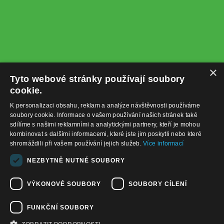
×
Tyto webové stránky používají soubory
cookie.
K personalizaci obsahu, reklam a analýze návštěvnosti používáme
soubory cookie. Informace o vašem používání našich stránek také
sdílíme s našimi reklamními a analytickými partnery, kteří je mohou
kombinovat s dalšími informacemi, které jste jim poskytli nebo které
shromáždili při vašem používání jejich služeb.
Více informací
+420732122225
NEZBYTNĚ NUTNÉ SOUBORY
obchod@baterie-nabijecka.cz
VÝKONOVÉ SOUBORY
SOUBORY CÍLENÍ
Navigace
FUNKČNÍ SOUBORY
Úvodní strana
Katalog zboží