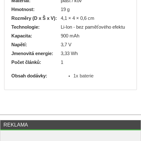
Materiál:
plast / kov
Hmotnost:
19 g
Rozměry (D x Š x V):
4,1 × 4 × 0,6 cm
Technologie:
Li-Ion - bez paměťového efektu
Kapacita:
900 mAh
Napětí:
3,7 V
Jmenovitá energie:
3,33 Wh
Počet článků:
1
1x baterie
Obsah dodávky:
REKLAMA