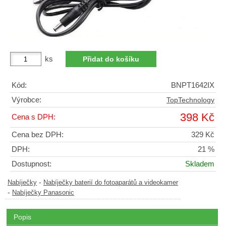
ks
Kód:
BNPT1642IX
Výrobce:
TopTechnology
398 Kč
Cena s DPH:
Cena bez DPH:
329 Kč
DPH:
21 %
Dostupnost:
Skladem
-
Nabíječky
Nabíječky baterií do fotoaparátů a videokamer
-
Nabíječky Panasonic
Popis