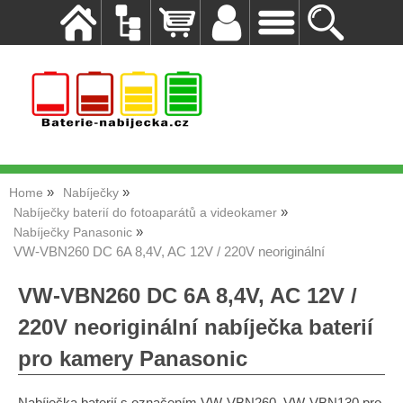
Home
Nabíječky
Nabíječky baterií do fotoaparátů a videokamer
Nabíječky Panasonic
VW-VBN260 DC 6A 8,4V, AC 12V / 220V neoriginální
VW-VBN260 DC 6A 8,4V, AC 12V /
220V neoriginální nabíječka baterií
pro kamery Panasonic
Nabíječka baterií s označením VW-VBN260, VW-VBN130 pro